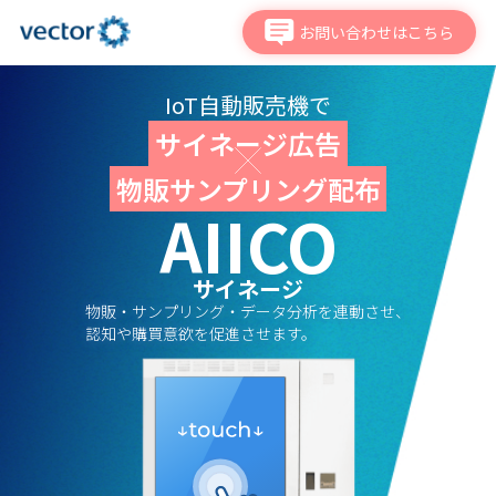
お問い合わせはこちら
IoT自動販売機で
サイネージ広告
物販サンプリング配布
AIICO
サイネージ
物販・サンプリング・データ分析を連動させ、
認知や購買意欲を促進させます。