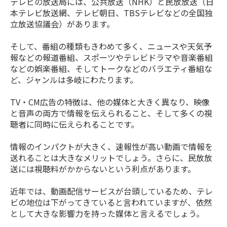
テレビの放送局には、公共放送（NHK）と民放放送（日
本テレビ放送網、テレビ朝日、TBSテレビなどの全国独
立放送協議会）があります。
そして、番組の種類もきわめて多く、ニュースや天気予
報などの報道番組、スポーツやテレビドラマや音楽番組
などの娯楽番組、そしてトークなどのバラエティ番組な
ど、ジャンルは多岐にわたります。
TV・CM広告の特徴は、他の媒体と大きく異なり、映像
と音声の両方で情報を伝えられること、そして多くの視
聴者に同時に伝えられることです。
情報のインパクトが大きく、速報性が高い動画で情報を
送れることは大きなメリットでしょう。さらに、民放放
送には視聴料がかからないという利点があります。
近年では、動画配信サービスが台頭しているため、テレ
ビの地位は下がってきていると言われていますが、依然
として大きな影響力を持った媒体と言えるでしょう。