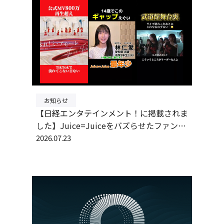
お知らせ
【日経エンタテインメント！に掲載されま
した】Juice=Juiceをバズらせたファン目
線のTikTok動画、仕掛け人がフレームワ
2026.07.23
ークを大公開