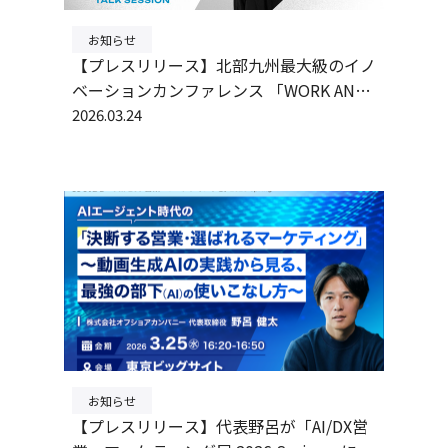
お知らせ
【プレスリリース】北部九州最大級のイノ
ベーションカンファレンス 「WORK AND
ROLE 2026」に執行役員・北浦が登壇
2026.03.24
お知らせ
【プレスリリース】代表野呂が「AI/DX営