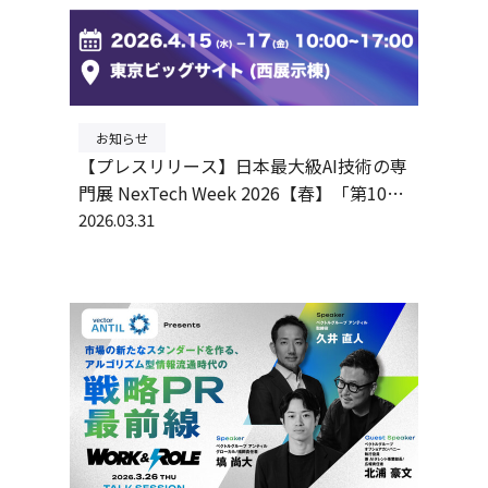
お知らせ
【プレスリリース】日本最大級AI技術の専
門展 NexTech Week 2026【春】「第10回
AI・人工知能EXPO【春】」に出展
2026.03.31