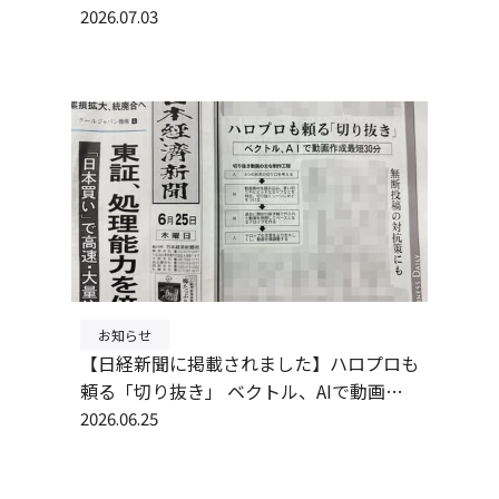
作時間97%削減
2026.07.03
お知らせ
【日経新聞に掲載されました】ハロプロも
頼る「切り抜き」 ベクトル、AIで動画作
成最短30分
2026.06.25