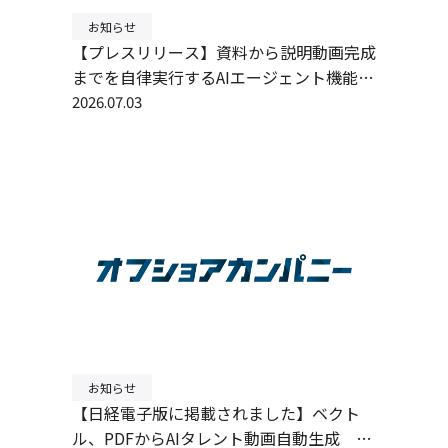
お知らせ
【プレスリリース】資料から説明動画完成
までを自律実行するAIエージェント機能を
提供開始
2026.07.03
お知らせ
【日経電子版に掲載されました】ベクト
ル、PDFからAIタレント動画自動生成 制