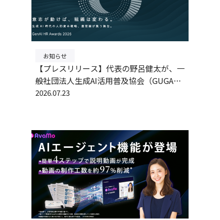
お知らせ
【プレスリリース】代表の野呂健太が、一
般社団法人生成AI活用普及協会（GUGA）
主催の 「GenAI HR Awards 2026」審査員
2026.07.23
に就任