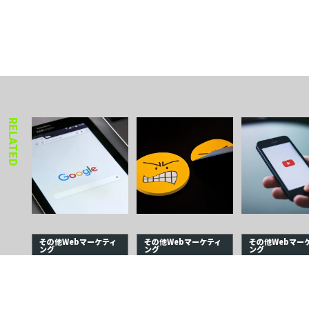
RELATED
その他Webマーケティ
その他Webマーケティ
その他Webマー
ング
ング
ング
2026年02月02日
2025年12月21日
2025年12月21日
Google・Yahoo!などの関連
サイレントクレーマーと
Youtubeのサジェ
検索ワードは削除できる？
は？そのリスクや正しい対
は？仕組みや削除
削除方法やその仕組み
策法をご紹介
用法まで解説