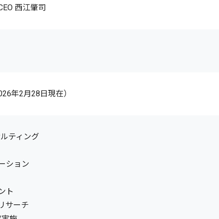
EO 西江肇司
2026年2月28日現在）
サルティング
ーション
ント
リサーチ
/実施