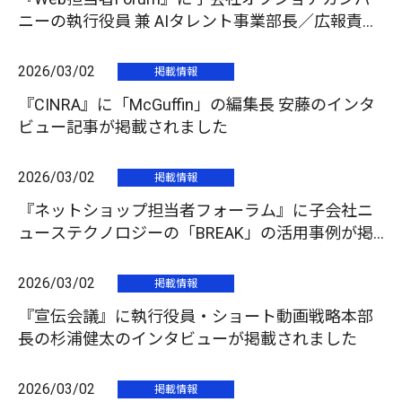
ニーの執行役員 兼 AIタレント事業部長／広報責任
者の北浦豪文とCMO 福山哲平のインタビュー記事
が掲載
2026/03/02
掲載情報
『CINRA』に「McGuffin」の編集長 安藤のインタ
ビュー記事が掲載されました
2026/03/02
掲載情報
『ネットショップ担当者フォーラム』に子会社ニ
ューステクノロジーの「BREAK」の活用事例が掲
載されました
2026/03/02
掲載情報
『宣伝会議』に執行役員・ショート動画戦略本部
長の杉浦健太のインタビューが掲載されました
2026/03/02
掲載情報