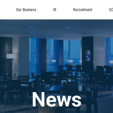
Our Business
IR
Recruitment
S
News