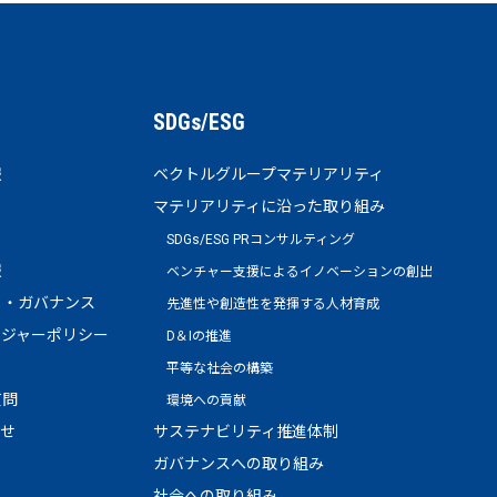
SDGs/ESG
報
ベクトルグループマテリアリティ
マテリアリティに沿った取り組み
SDGs/ESG PRコンサルティング
報
ベンチャー支援によるイノベーションの創出
ト・ガバナンス
先進性や創造性を発揮する人材育成
ージャーポリシー
D＆Iの推進
平等な社会の構築
質問
環境への貢献
わせ
サステナビリティ推進体制
ガバナンスへの取り組み
社会への取り組み