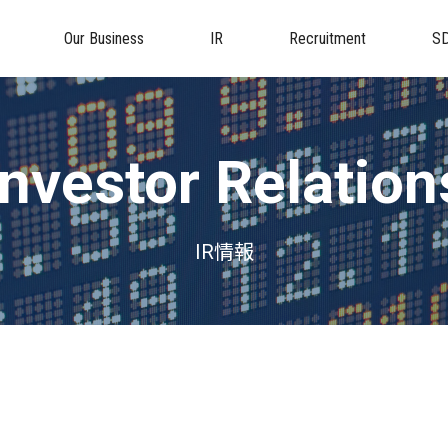
Our Business
IR
Recruitment
S
Investor Relation
IR情報