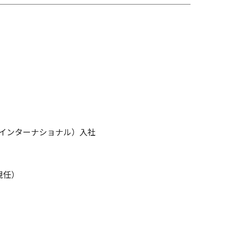
DKインターナショナル）入社
現任）