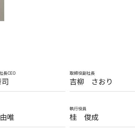
社長CEO
取締役副社長
肇司
吉柳 さおり
執行役員
由唯
桂 俊成