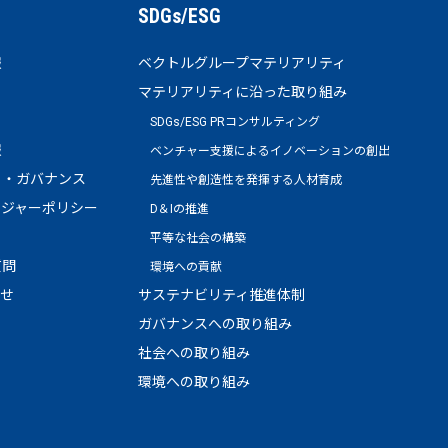
SDGs/ESG
報
ベクトルグループマテリアリティ
マテリアリティに沿った取り組み
SDGs/ESG PRコンサルティング
報
ベンチャー支援によるイノベーションの創出
ト・ガバナンス
先進性や創造性を発揮する人材育成
ージャーポリシー
D＆Iの推進
平等な社会の構築
質問
環境への貢献
わせ
サステナビリティ推進体制
ガバナンスへの取り組み
社会への取り組み
環境への取り組み