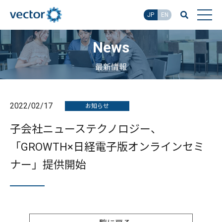
JP
EN
News
最新情報
2022/02/17
お知らせ
子会社ニューステクノロジー、
「GROWTH×日経電子版オンラインセミ
ナー」提供開始