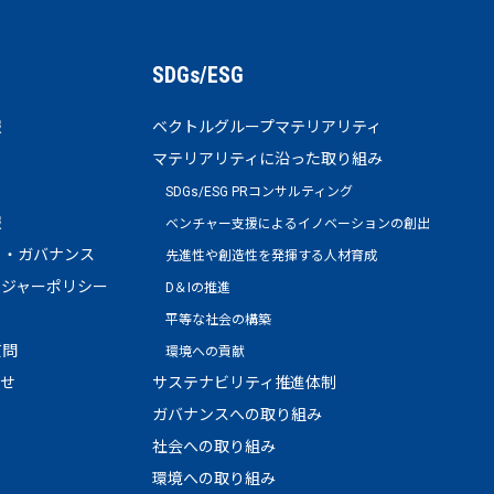
SDGs/ESG
報
ベクトルグループマテリアリティ
マテリアリティに沿った取り組み
SDGs/ESG PRコンサルティング
報
ベンチャー支援によるイノベーションの創出
ト・ガバナンス
先進性や創造性を発揮する人材育成
ージャーポリシー
D＆Iの推進
平等な社会の構築
質問
環境への貢献
わせ
サステナビリティ推進体制
ガバナンスへの取り組み
社会への取り組み
環境への取り組み