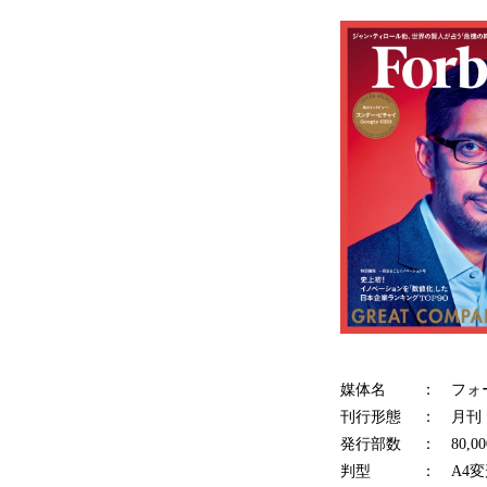
媒体名 ： フォー
刊行形態 ： 月刊（
発行部数 ： 80,00
判型 ： A4変形