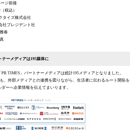
ページ前後
（税込）
クタイズ株式会社
会社プレジデント社
雅春
真
トナーメディアは
19
5
媒体に
PR TIMES」パートナーメディアは総計195メディアとなりました。
れからも、外部メディアとの連携を図りながら、生活者に伝わるルート開拓
ルダーへ企業情報を伝えてまいります。