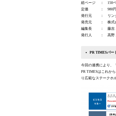
総ページ ： 150
定価 ： 980円
発行元 ： リン
発売元 ： 株式
編集長 ： 藤吉 
発行人 ： 高野 
PR TIMES
パー
今回の連携により、「
PR TIMESはこ
り広範なステークホ