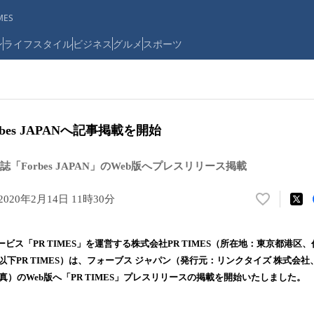
ES
ン
ライフスタイル
ビジネス
グルメ
スポーツ
orbes JAPANへ記事掲載を開始
「Forbes JAPAN」のWeb版へプレスリリース掲載
2020年2月14日 11時30分
い
い
ね
ビス「PR TIMES」を運営する株式会社PR TIMES（所在地：東京都港区
！
、以下PR TIMES）は、フォーブス ジャパン（発行元：リンクタイズ 株式会
数
真）のWeb版へ「PR TIMES」プレスリリースの掲載を開始いたしました。
を
読
み