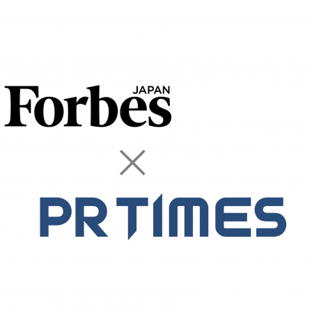
込
み
中
で
す