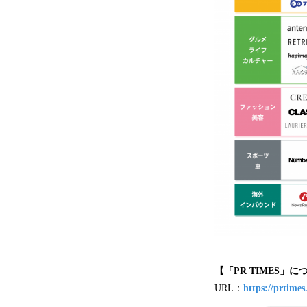
【「
PR TIMES
」に
URL：
https://prtimes