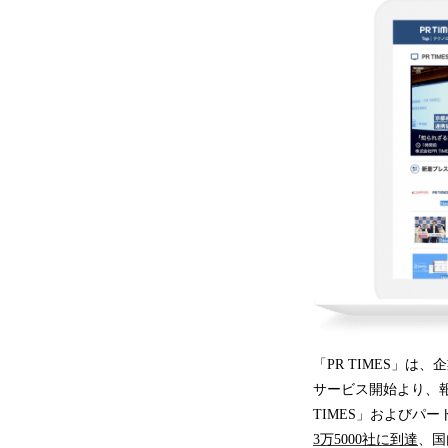
「PR TIMES」
サービス開始より、
TIMES」およびパ
3
万
5
000
社に到達
、国