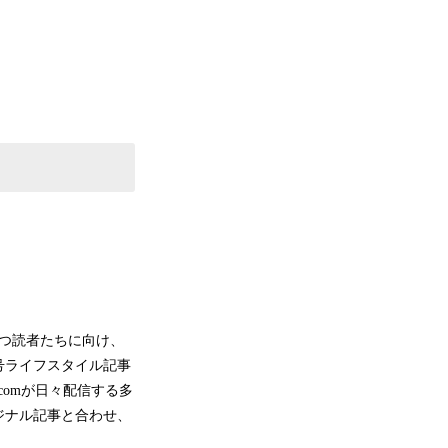
持つ読者たちに向け、
号ライフスタイル記事
s.comが日々配信する多
ジナル記事と合わせ、