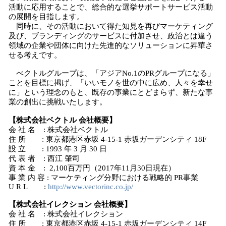
活動に応用することで、総合的な選挙サポートサービス活動
の展開を目指します。
同時に、その活動において得た知見を再びマーケティング
及び、ブランディングのサービスに付加させ、政治とは違う
領域の企業や団体に向けた先進的なソリューションに昇華さ
せる考えです。
べクトルグループは、「アジアNo.1のPRグループになる」
ことを目標に掲げ、「いいモノを世の中に広め、人々を幸せ
に」という理念のもと、既存の事業にとどまらず、新たな事
業の創出に挑戦いたします。
【株式会社ベクトル 会社概要】
会 社 名 : 株式会社ベクトル
住 所 : 東京都港区赤坂 4-15-1 赤坂ガーデンシティ 18F
設 立 : 1993 年 3 月 30 日
代 表 者 : 西江 肇司
資 本 金 : 2,100百万円（2017年11月30日現在）
事 業 内 容 : マーケティング分野における戦略的 PR事業
U R L :
http://www.vectorinc.co.jp/
【株式会社イレクション 会社概要】
会 社 名 : 株式会社イレクション
住 所 : 東京都港区赤坂 4-15-1 赤坂ガーデンシティ 14F