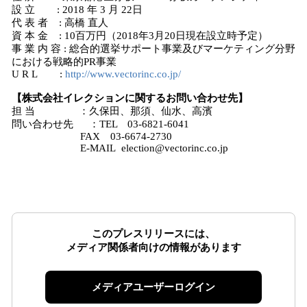
設 立 : 2018 年 3 月 22日
代 表 者 : 高橋 直人
資 本 金 : 10百万円（2018年3月20日現在設立時予定）
事 業 内 容 : 総合的選挙サポート事業及びマーケティング分野
における戦略的PR事業
U R L :
http://www.vectorinc.co.jp/
【株式会社イレクションに関するお問い合わせ先】
担 当 ：久保田、那須、仙水、高濱
問い合わせ先 ：TEL 03-6821-6041
FAX 03-6674-2730
E-MAIL election@vectorinc.co.jp
このプレスリリースには、
メディア関係者向けの情報があります
メディアユーザーログイン