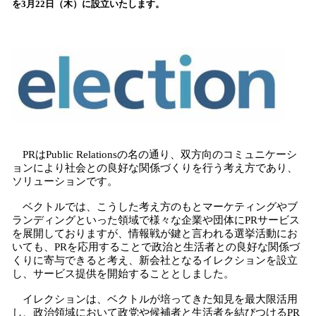
を3月22日（木）に設立いたします。
込
み
中
で
す
PRはPublic Relationsの名の通り、双方向のコミュニケーシ
ョンにより社会との良好な関係づくりを行う考え方であり、
ソリューションです。
ベクトルでは、こうした考え方のもとマーケティングやブ
ランディングといった領域で様々な企業や団体にPRサービス
を展開しておりますが、情報戦が鍵と言われる選挙活動にお
いても、PRを応用することで政治と生活者との良好な関係づ
くりに寄与できると考え、新会社となるイレクションを設立
し、サービス提供を開始することとしました。
イレクションは、ベクトルが培ってきた知見を最大限活用
し、政治領域において政党や候補者と生活者を結びつけるPR