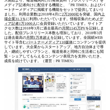
ス開始より、報道機関向けの発表資料（プレスリリース）を
メディア記者向けに配信する機能と、「PR TIMES」およびパ
ートナーメディアに掲載する機能をセットで提供してまいり
ました。利用企業数は2018年4月に
2万2000社
を突破、国内
上
場企業31.3％
に利用いただいています。情報収集のため
メデ
ィア記者1万
1000
人
に会員登録いただいています。サイトア
クセス数は2018年3月に過去最高の
月間1145万PV
を記録しま
した。配信プレスリリース本数も増加しており、2018年3月
は過去最高の
月間1万本超え
を記録しています。全国紙WEB
サイト等含む
パートナーメディア
110
媒体
にコンテンツを提供
しています。大企業からスタートアップ、地方自治体まで導
入・継続しやすいプランと、報道発表と同時に生活者にも閲
覧・シェアしてもらえるコンテンツ表現力を支持いただき、
成長を続けています。（運営：PR TIMES）