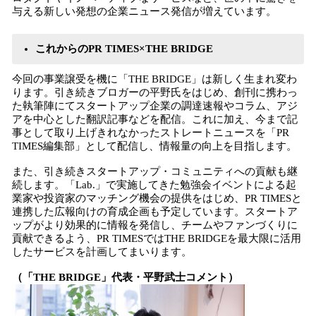
与える新しい発想の企業ニュース発信が増えています。
これからのPR
TIMES
×THE BRIDGE
今回の事業譲受を機に「THE BRIDGE」は新しく生まれ変わ
ります。引き続きブロガーの平野氏をはじめ、創刊に携わっ
た執筆陣にてスタートアップ企業の調達速報やコラム、アジ
アを中心とした翻訳記事などを配信。これに加え、今まで記
事として取り上げきれなかったストレートニュースを「PR
TIMES編集部」として配信し、情報量の向上を目指します。
また、引き続きスタートアップ・コミュニティへの貢献も継
続します。「Lab.」で実施してきた勉強会イベントによる起
業家や投資家のマッチング機会の提供をはじめ、PR TIMESと
連携した広報向けの育成企画も予定しています。スタートア
ップがより効果的に情報を発信し、チームやファンづくりに
貢献できるよう、PR TIMESではTHE BRIDGEを最大限に活用
したサービスを計画してまいります。
（「
THE BRIDGE」代表・平野武士コメント）