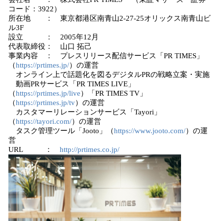
コード：3922）
所在地 ： 東京都港区南青山2-27-25オリックス南青山ビ
ル3F
設立 ： 2005年12月
代表取締役： 山口 拓己
事業内容 ： プレスリリース配信サービス「PR TIMES」
（
https://prtimes.jp/
）の運営
オンライン上で話題化を図るデジタルPRの戦略立案・実施
動画PRサービス「PR TIMES LIVE」
（
https://prtimes.jp/live
）「PR TIMES TV」
（
https://prtimes.jp/tv
）の運営
カスタマーリレーションサービス「Tayori」
（
https://tayori.com/
）の運営
タスク管理ツール「Jooto」（
https://www.jooto.com/
）の運
営
URL ：
http://prtimes.co.jp/