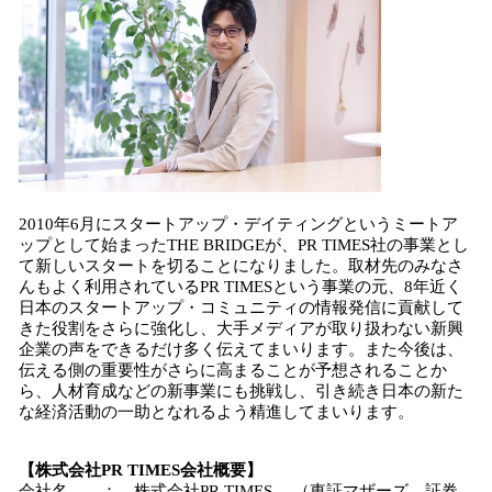
2010年6月にスタートアップ・デイティングというミートア
ップとして始まったTHE BRIDGEが、PR TIMES社の事業とし
て新しいスタートを切ることになりました。取材先のみなさ
んもよく利用されているPR TIMESという事業の元、8年近く
日本のスタートアップ・コミュニティの情報発信に貢献して
きた役割をさらに強化し、大手メディアが取り扱わない新興
企業の声をできるだけ多く伝えてまいります。また今後は、
伝える側の重要性がさらに高まることが予想されることか
ら、人材育成などの新事業にも挑戦し、引き続き日本の新た
な経済活動の一助となれるよう精進してまいります。
【株式会社
PR TIMES
会社概要】
会社名 ： 株式会社PR TIMES （東証マザーズ 証券