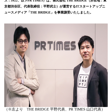
ズ：3922、以下PR TIMES）は、株式会社 THE BRIDGE（所在地：東
読
京都渋谷区、代表取締役：平野武士）が運営するITスタートアップニ
み
ュースメディア「THE BRIDGE」を事業譲受いたしました。
込
み
中
で
す
（※左より THE BRIDGE 平野代表、PR TIMES 山口代表）