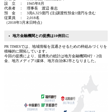
設 立 ： 1945年8月
代表者 ： 理事長 渡辺 泰志
預 金 ： 3兆6,325億円 (注)譲渡性預金1億円を含む
従業員 ： 2,018名
（2018年3月末日時点）
地方金融機関と
の
提携
は
10
例目に
PR TIMESでは、地域情報を流通させるための枠組みづくりを
積極的に開拓しています。
今回の提携により、提携先の総計は地方金融機関8行・2信
金、地方メディア1媒体、地方自治体2市となりました。