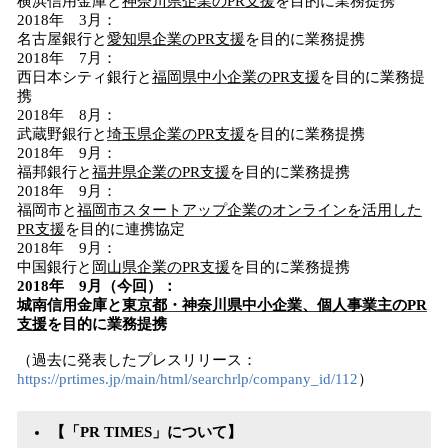
横浜信用金庫と
神奈川県企業の
PR
支援
を目的に業務提携
2018年 3月：
名古屋銀行と
愛知県企業の
PR
支援
を目的に業務提携
2018年 7月：
西日本シティ銀行と
福岡県中小企業の
PR
支援
を目的に業務提
携
2018年 8月：
武蔵野銀行と
埼玉
県企業の
PR
支援
を目的に業務提携
2018年 9月：
福邦銀行と
福井県企業の
PR
支援
を目的に業務提携
2018年 9月：
福岡市と
福岡市スタートアップ企業のオンラインを活用した
PR
支援
を目的に連携協定
2018年 9月：
中国銀行と
岡山
県企業の
PR
支援
を目的に業務提携
2018
年
9
月（今回）：
城南信用金庫と
東京都
・神奈川県
中小
企業
、
個人事業主
の
PR
支援
を目的に業務提携
（過去に発表したプレスリリース：
https://prtimes.jp/main/html/searchrlp/company_id/112
）
【「
PR TIMES
」について】