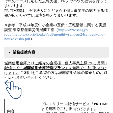
ぞれのニーズに応じた広報支援、PRノウハウの提供を行って
まいります。
PR TIMESは、今後法人にとどまらず個人事業主の魅力ある情
報が広がりやすい環境を整えてまいります。
※参考 平成24年度中小企業の宣伝・広報活動に関する実態
調査 東京都産業労働局商工部（
http://www.sangyo-
rodo.metro.tokyo.jp/toukei/pdf/monthly/senden/24sendenkoho-
houkokusho.pdf
）
業務提携
内容
城南信用金庫
よりご紹介の企業
様、個人事業主様
は
6
ヵ
月間
3
配信まで
「
城南信用金庫
特別プラン
」
を
無料でご利用いただ
けます。
ご利用をご希望の方は城南信用金庫の最寄りのお取
引店へお問い合わせください。
プレスリリース配信サービス「PR TIME
まで無料でご利用いただけます。
内容