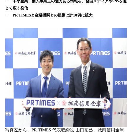
・ 中小企業、個人事業主の魅力ある情報を、全国メディアやSNSを通
み
じて広く発信
込
・ PR TIMESと金融機関との提携は計10例に拡大
み
中
で
す
写真左から、PR TIMES 代表取締役 山口拓己、城南信用金庫