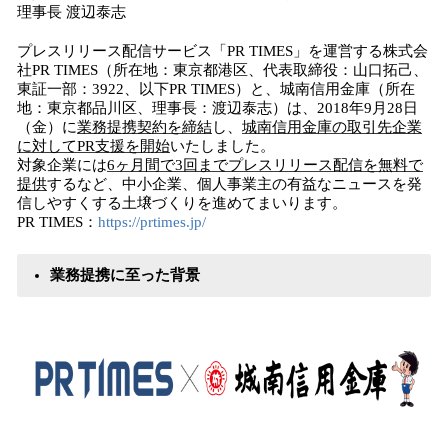
理事長 渡辺泰志
プレスリリース配信サービス「PR TIMES」を運営する株式会
社PR TIMES（所在地：東京都港区、代表取締役：山口拓己、
東証一部：3922、以下PR TIMES）と、城南信用金庫（所在
地：東京都品川区、理事長：渡辺泰志）は、2018年9月28日
（金）に
業務提携契約を締結
し、
城南信用金庫
の取引先企業
に対して
PR
支援を開始
いたしました。
対象企業には
6
ヶ月間
で
3
回までプレスリリース配信を無料で
提供
するなど、中小企業、個人事業主の有益なニュースを発
信しやすくする土壌づくりを進めてまいります。
PR TIMES：
https://prtimes.jp/
業務提携に至った
背景