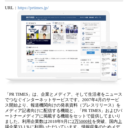
URL：
https://prtimes.jp/
「PR TIMES」は、企業とメディア、そして生活者をニュース
でつなぐインターネットサービスです。2007年4月のサービ
ス開始より、報道機関向けの発表資料（プレスリリース）を
メディア記者向けに配信する機能と、「PR TIMES」およびパ
ートナーメディアに掲載する機能をセットで提供してまいり
ました。利用企業数は2018年9月に
2
万
5
000
社
を突破、国内
上
場企業
33.1
％
に利用いただいています。情報収集のため
メデ