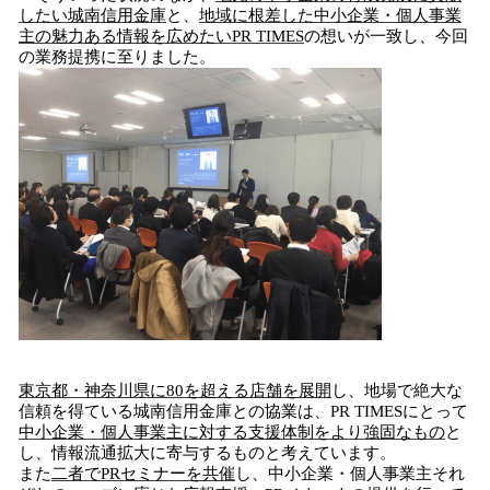
したい城南信用金庫
と、
地域に根差した中小企業・個人事業
主の魅力ある情報を広めたい
PR TIMES
の想いが一致し、今回
の業務提携に至りました。
東京都
・神奈川県
に
8
0
を超える
店舗
を展開
し、地場で絶大な
信頼を得ている城南信用金庫との協業は、PR TIMESにとって
中小企業・個人事業主
に対する支援体制をより強固なもの
と
し、情報流通拡大に寄与するものと考えています。
また
二者で
PR
セミナーを共催
し、中小企業・個人事業主それ