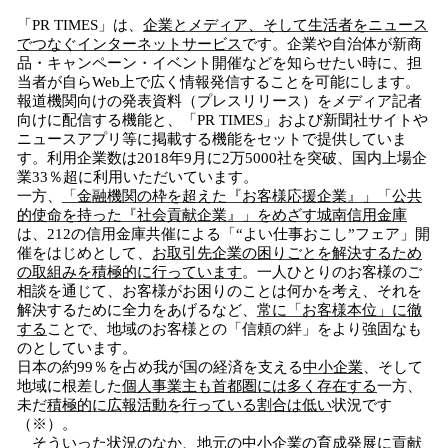
「PR TIMES」は、
企業と
メディア
、そして
生活者をニュース
でつなぐインターネットサービス
です。企業や自治体が新商
品・キャンペーン・イベント開催などを知らせたい時に、担
当者が自らWeb上で広く情報発信することを可能にします。
報道機関向けの発表資料（プレスリリース）をメディア記者
向けに配信する機能と、「PR TIMES」および新聞社サイトや
ニュースアプリ等に掲載する機能をセットで提供していま
す。利用企業数は2018年9月に2万5000社を突破、国内上場企
業33％超に利用いただいています。
一方、
「金融機関の枠を超えた
『
お客様応援企業
』
」「公共
的使命を持った
『
社会貢献企業
』
」をめざす城南信用金庫
は、212の信用金庫共催による「“よい仕事おこし”フェア」開
催をはじめとして、
お取引先企業
の困りごとを解決するため
の取組み
を積極的に行っています
。一人ひとりのお客様のご
相談を通じて、お客様がお困りのことは何かを考え、それを
解決するために全力をあげるなど、
常に「お客様本位」に徹
する
ことで、地域のお客様との「信頼の絆」をより強固なも
のとしています。
日本の約99％を占め我が国の経済を支える
中小企業
、そして
地域に根差した
個人事業主も
首都圏
には多く存在する
一方、
未だ
積極的に広報活動を行っている割合は低い
状況です
（※）。
そういった状況のなか、
地元の中小企業の育成発展に貢献