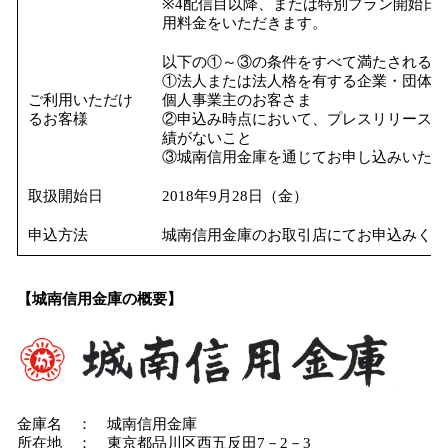
※4配信目以降、または特別プラン開始日
用料金をいただきます。
以下の①～③の条件をすべて満たされるお
①法人または法人格を有する企業・団体の
ご利用いただけ
個人事業主のお客さま
るお客様
②申込み時点において、プレスリリース配信サ
績がないこと
③城南信用金庫を通じてお申し込みいただ
取扱開始日
2018年9月28日（金）
申込方法
城南信用金庫のお取引店にてお申込みくだ
【
城南信用金庫
の概要】
金庫名 ： 城南信用金庫
所在地 ： 東京都品川区西五反田7－2－3