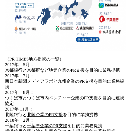
（PR TIMES地方提携の一覧）
2017年 5月：
京都銀行と
京都府など地元企業の
PR
支援
を目的に業務提携
2017年 7月：
西日本新聞メディアラボと
九州企業の
PR
支援
を目的に業務提
携
2017年 8月：
つくば市と
つくば市内ベンチャー企業の
PR
支援
を目的に連携
協定
2017年 11月：
北陸銀行と
北陸企業の
PR
支援
を目的に業務提携
2018年 2月：
千葉銀行と
千葉県企業の
PR
支援
を目的に業務提携