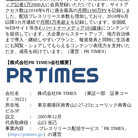
ィア記者
1
万
2000
人
に会員登録いただいています。サイトア
クセス数は2018年6月に過去最高の
月間
1190
万
PV
を記録しま
した。配信プレスリリース本数も増加しており、2018年6月
以降3カ月連続で
月間
1
万本超え
を記録しています。全国紙
WEBサイト等含む
パートナーメディア
18
3
媒体
にコンテンツ
を提供しています。大企業からスタートアップ、地方自治体
まで導入・継続しやすいプランと、報道発表と同時に生活者
にも閲覧・シェアしてもらえるコンテンツ表現力を支持いた
だき、成長を続けています。（運営：PR TIMES）
【株式会社
PR TIMES
会社概要】
会社名 ： 株式会社PR TIMES （東証一部 証券コー
ド：3922）
所在地 ： 東京都港区南青山2-27-25ヒューリック南青山
ビル3F
設立 ： 2005年12月
代表取締役： 山口 拓己
事業内容 ： -プレスリリース配信サービス「PR TIMES」
（
https://prtimes.jp/
）の運営