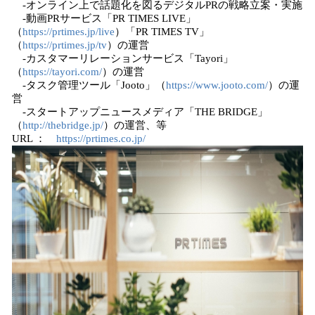
-オンライン上で話題化を図るデジタルPRの戦略立案・実施
-動画PRサービス「PR TIMES LIVE」
（
https://prtimes.jp/live
）「PR TIMES TV」
（
https://prtimes.jp/tv
）の運営
-カスタマーリレーションサービス「Tayori」
（
https://tayori.com/
）の運営
-タスク管理ツール「Jooto」（
https://www.jooto.com/
）の運
営
-スタートアップニュースメディア「THE BRIDGE」
（
http://thebridge.jp/
）の運営、等
URL ：
https://prtimes.co.jp/