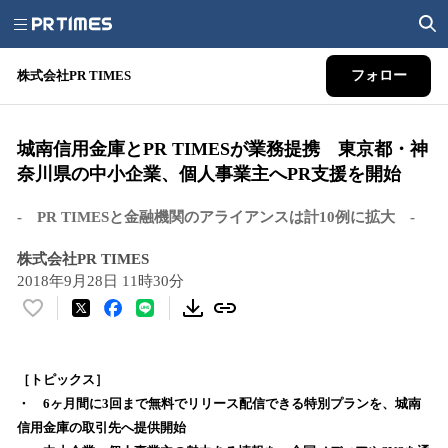
株式会社PR TIMES
フォロー
城南信用金庫とPR TIMESが業務提携 東京都・神
奈川県の中小企業、個人事業主へPR支援を開始
‐ PR TIMESと金融機関のアライアンスは計10例に拡大 ‐
株式会社PR TIMES
2018年9月28日 11時30分
い
い
ね
！
［トピックス］
数
・ 6ヶ月間に3回まで無料でリリース配信できる特別プランを、城南
を
信用金庫の取引先へ提供開始
読