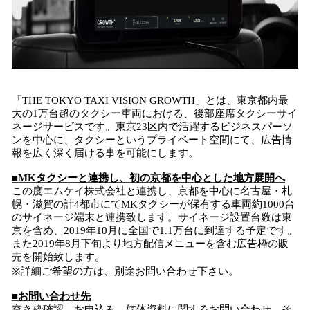
「THE TOKYO TAXI VISION GROWTH」とは、東京都内最
大の1万台超のタクシー車両における、後部座席タクシーサイ
ネージサービスです。東京23区内で活躍するビジネスパーソ
ンを中心に、タクシーというプライベート空間にて、広告情
報を広く深く届ける事を可能にします。
■MKタクシーと連携し、初の京都を中心とした地方展開へ
この度エムケイ株式会社と連携し、京都を中心に名古屋・札
幌・滋賀の計4都市にてMKタクシーが保有する車両約1000台
のサイネージ端末と連携致します。サイネージ設置台数は東
京を含め、2019年10月に全国で1.1万台に到達する予定です。
また2019年8月下旬より地方配信メニューを含む広告枠の販
売を開始致します。
※詳細ご希望の方は、別途お問い合わせ下さい。
■お問い合わせ先
空き枠確認、お申込み、媒体資料に関するお問い合わせ、そ