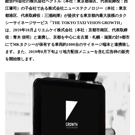
！
総合PR会社の株式会社ベクトル（本社：東京都港区、代表取締役：西
数
江肇司）の子会社である株式会社ニューステクノロジー（本社：東京
を
都港区、代表取締役：三浦純揮）が提供する東京都内最大規模のタク
読
シーサイネージサービス「THE TOKYO TAXI VISION GROWTH」
み
は、2019年10月よりエムケイ株式会社（本社：京都市南区、代表取締
込
役：青木 信明）と連携し、京都を中心に名古屋・札幌・滋賀の計4都市
み
にてMKタクシーが保有する車両約1000台のサイネージ端末と連携致し
中
で
ます。また、2019年8月下旬より地方配信メニューを含む広告枠の販売
す
を開始致します。