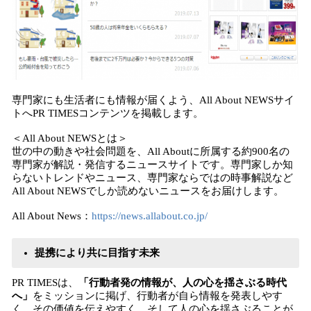
専門家にも生活者にも情報が届くよう、All About NEWSサイ
トへPR TIMESコンテンツを掲載します。
＜All About NEWSとは＞
世の中の動きや社会問題を、All Aboutに所属する約900名の
専門家が解説・発信するニュースサイトです。専門家しか知
らないトレンドやニュース、専門家ならではの時事解説など
All About NEWSでしか読めないニュースをお届けします。
All About News：
https://news.allabout.co.jp/
提携
により共に
目指す未来
PR TIMESは、
「行動者発の情報が、人の心を揺さぶる時代
へ」
をミッションに掲げ、行動者が自ら情報を発表しやす
く、その価値を伝えやすく、そして人の心を揺さぶることが