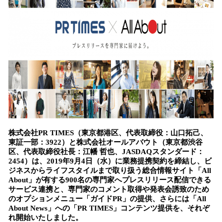
込
み
中
で
す
株式会社
PR TIMES
（東京都港区、代表取締役：山口拓己、
東証一部：
3922
）と株式会社
オールアバウト
（東京都
渋谷
区、代表取締役
社長
：
江幡
哲也
、
JASDAQ
スタンダード
：
2
454
）は、
2019
年
9
月
4
日（
水
）に業務提携契約を締結し、
ビ
ジネスからライフスタイルまで
取り扱う総合情報サイト
「
A
ll
Abou
t
」
が有する
9
00
名
の専門家
へプレスリリース配信できる
サービス連携と、
専門家の
コメント取得や発表会誘致のため
のオプションメニュー
「ガイド
PR
」の
提供、さらには「
A
ll
About News
」への「
P
R TIMES
」コンテンツ提供を、それぞ
れ
開始いたしました。