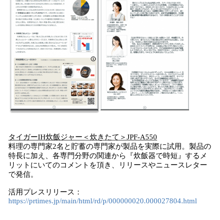
タイガー
I
H
炊飯ジャー＜炊き
た
て＞
J
PF-A550
料理の専門家2名と貯蓄の専門家が製品を実際に試用。製品の
特長に加え、各専門分野の関連から『炊飯器で時短』するメ
リットにいてのコメントを頂き、リリースやニュースレター
で発信。
活用プレスリリース：
https://prtimes.jp/main/html/rd/p/000000020.000027804.html