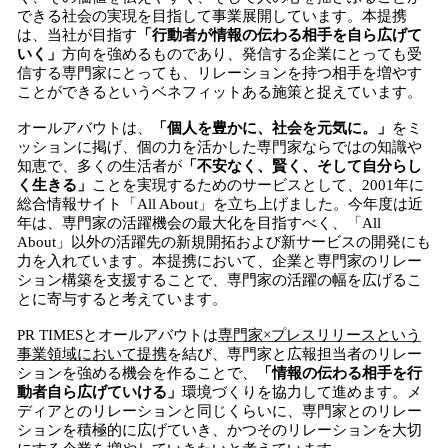
できる社会の実現を目指して事業展開しています。本提携
は、当社が目指す
「
行動者が情報の伝わる相手を自ら広げて
い
く
」
方向を強めるものであり、発信する企業にとっても受
信する専門家にとっても、リレーションを持つ相手を増やす
ことができるというベネフィットある施策と捉えています。
オールアバウトは、
「個人を豊かに、社会を元気に。」
をミ
ッションに掲げ、個の力を活かした専門家ならではの知識や
知恵で、多くの生活者が
「不安なく、賢く、そして自分らし
く生きる」
ことを実現するためのサービスとして、2001年に
総合情報サイト「All About」を立ち上げました。今年度は近
年は、専門家の活躍機会の最大化を目指すべく、「All
About」以外の活躍先の新規開拓および新サービスの開発にも
力を入れています。本提携において、企業と専門家のリレー
ション構築を支援することで、専門家の活躍の幅を広げるこ
とに寄与すると考えています。
PR TIMESとオールアバウトは
専門家×
プレスリリースという
事業領域において提携
を結び、専門家と広報担当者のリレー
ションを強める機会を作ることで、
「情報
の伝わる相手を
行
動者
自ら
広げていける
」
環境づくりを協力して進めます。メ
ディアとのリレーションと同じくらいに、専門家とのリレー
ションを積極的に広げていき、かつそのリレーションを大切