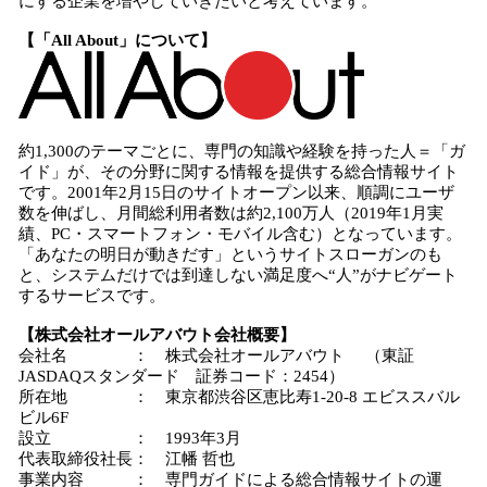
にする企業を増やしていきたいと考えています。
【「
All About
」について】
約1,300のテーマごとに、専門の知識や経験を持った人＝「ガ
イド」が、その分野に関する情報を提供する総合情報サイト
です。2001年2月15日のサイトオープン以来、順調にユーザ
数を伸ばし、月間総利用者数は約2,100万人（2019年1月実
績、PC・スマートフォン・モバイル含む）となっています。
「あなたの明日が動きだす」というサイトスローガンのも
と、システムだけでは到達しない満足度へ“人”がナビゲート
するサービスです。
【株式会社オールアバウト会社概要】
会社名 ： 株式会社オールアバウト （東証
JASDAQスタンダード 証券コード：2454）
所在地 ： 東京都渋谷区恵比寿1-20-8 エビススバル
ビル6F
設立 ： 1993年3月
代表取締役社長： 江幡 哲也
事業内容 ： 専門ガイドによる総合情報サイトの運