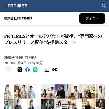
株式会社PR TIMES
フォロー
PR TIMESとオールアバウトが提携、“専門家への
プレスリリース配信”を提供スタート
株式会社PR TIMES
2019年9月4日 11時30分
い
い
ね
！
数
を
読
み