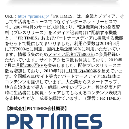
URL：
https://prtimes.jp/
「PR TIMES」は、企業とメディア、そ
して生活者をニュースでつなぐインターネットサービスで
す。2007年4月のサービス開始より、報道機関向けの発表資
料（プレスリリース）をメディア記者向けに配信する機能
と、「PR TIMES」およびパートナーメディアに掲載する機能
をセットで提供してまいりました。利用企業数は2019年8月
に
3
万
2
000
社
に到達、国内
上場企業
36
％
に利用いただいてい
ます。情報収集のため
メディア記者
1
万
5000
人
に会員登録い
ただいています。サイトアクセス数も伸張しており、2019年
7月に
月間
2000
万
PV
を突破しました。配信プレスリリース本
数も増加しており、2019年7月に
月間
1
万
4000
本
を超えていま
す。全国紙WEBサイト等含む
パートナーメディア
192
媒体
に
コンテンツを提供しています。大企業からスタートアップ、
地方自治体まで導入・継続しやすいプランと、報道発表と同
時に生活者にも閲覧・シェアしてもらえるコンテンツ表現力
を支持いただき、成長を続けています。（運営：PR TIMES）
【
株式会社
PR TIMES
会社概要】