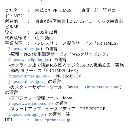
会社名 ： 株式会社PR TIMES （東証一部 証券コー
ド：3922）
所在地 ： 東京都港区南青山2-27-25ヒューリック南青山
ビル3F
設立 ： 2005年12月
代表取締役： 山口 拓己
事業内容 ： -プレスリリース配信サービス「PR TIMES」
（
https://prtimes.jp/
）の運営
-広報・PRの効果測定サービス「Webクリッピング」
（
https://webclipping.jp/
）の運営
-オンライン上で話題化を図るデジタルPRの戦略立案・実施
-動画PRサービス「PR TIMES LIVE」
（
https://prtimes.jp/live
）「PR TIMES TV」
（
https://prtimes.jp/tv
）の運営
-カスタマーサポートツール「Tayori」（
https://tayori.com/
）
の運営
-プロジェクト管理ツール「Jooto」
（
https://www.jooto.com/
）の運営
-スタートアップニュースメディア「THE BRIDGE」
（
https://thebridge.jp/
）の運営、等
URL ：
https://prtimes.co.jp/