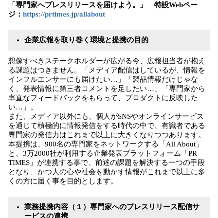
「
専門家へプレスリリースを届けよう。
」
特設
Web
ペー
ジ
：
https://prtimes.jp/allabout
企業広報を
取り巻く環境と
提携の
目的
想像すべきステークホルダーが広がる今、広報担当者が抱え
る課題はつきません。「メディア配信はしているが、情報を
インフルエンサーにも届けたい…」「製品情報だけじゃな
く、発表情報に第三者コメントを足したい…」「専門家から
率直なフィードバックをもらって、プロダクトに反映した
い…」。
また、メディア以外にも、個人がSNSやオンラインサービス
を通じて積極的に情報発信をする時代の中で、有識者である
専門家の発信力はこれまで以上に大きくなりつつあります。
本提携は、900名の専門家をネットワークする「All About」
と、3万2000社が利用する企業発表プラットフォーム「PR
TIMES」が連携する事で、前述の課題を解決する一つの手段
となり、かつ人の心や社会を動かす情報がこれまで以上に多
くの方に届く事を目的とします。
業務提携内容（１）
専門家への
プレスリリース配信サ
ービス
の
連携