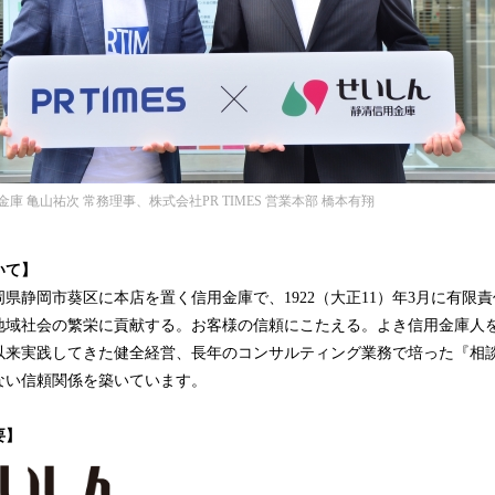
 亀山祐次 常務理事、株式会社PR TIMES 営業本部 橋本有翔
いて】
県静岡市葵区に本店を置く信用金庫で、1922（大正11）年3月に有限
地域社会の繁栄に貢献する。お客様の信頼にこたえる。よき信用金庫人
以来実践してきた健全経営、長年のコンサルティング業務で培った『相
ない信頼関係を築いています。
要】