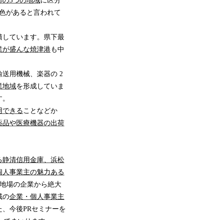
部の3つの地域
に区分
色があると言われて
積しています。県下最
業が盛んな焼津港
も中
輸送用機械、楽器の 2
業地域
を形成していま
す。
用できる
ことなどか
薬品や医療機器の出荷
る静清信用金庫、浜松
個人事業主の魅力ある
地場の企業から絶大
域の
企業・個人事業主
、今後PRセミナーを