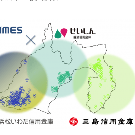
込
み
中
で
す