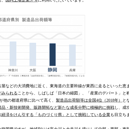
達、
国内上場企業37％
に利用いただいています。
古屋などの大消費地に近く、東海道の主要幹線が東西に走るといった恵
がみられる
ことから、しばしば「日本の縮図」、「産業のデパート」と
率が他の都道府県に比べて高く、
製造品出荷額等は全国4位（2018年）
と
製品・新技術開発、販路開拓など新たな成長分野に積極的に挑戦
し、成
本経済をけん引する「ものづくり県」として挑戦している企業
も目立ち