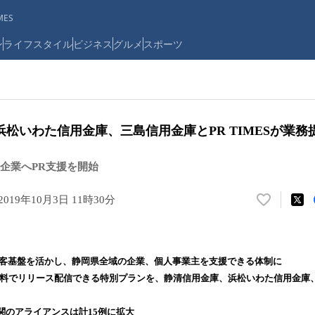
ES
ン
ライフスタイル
ビジネス
グルメ
スポーツ
松いわた信用金庫、三島信用金庫とPR TIMESが業務
企業へPR支援を開始
2019年10月3日 11時30分
い
い
ね
！
顧客基盤を活かし、静岡県全域の企業、個人事業主を支援できる体制に
数
で無料でリリース配信できる特別プランを、静清信用金庫、浜松いわた信用金庫
を
読
み
融機関のアライアンスは計15例に拡大