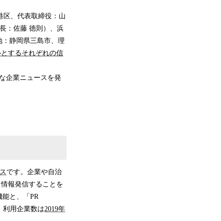
都港区、代表取締役：山
事長：佐藤 徳則）、浜
地：静岡県三島市、理
心とするそれぞれの信
な企業ニュースを発
ス
です。企業や自治
く情報発信することを
能と、「PR
。利用企業数は
2019年