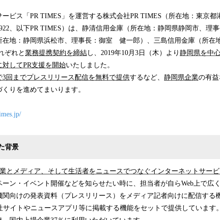
ービス「PR TIMES」を運営する株式会社PR TIMES（所在地：東京
922、以下PR TIMES）は、静清信用金庫（所在地：静岡県静岡市、理
所在地：静岡県浜松市、理事長：御室 健一郎）、三島信用金庫（所在
れぞれと
業務提携契約を締結
し、2019年10月3日（木）より
静岡県を中
対してPR支援を開始
いたしました。
で3回までプレスリリース配信を無料で提供
するなど、
静岡県企業
の有益
づくりを進めてまいります。
times.jp/
た背景
業とメディア、そして生活者をニュースでつなぐインターネットサービ
ペーン・イベント開催などを知らせたい時に、担当者が自らWeb上で広
機関向けの発表資料（プレスリリース）をメディア記者向けに配信する機
聞社サイトやニュースアプリ等に掲載する機能をセットで提供しています