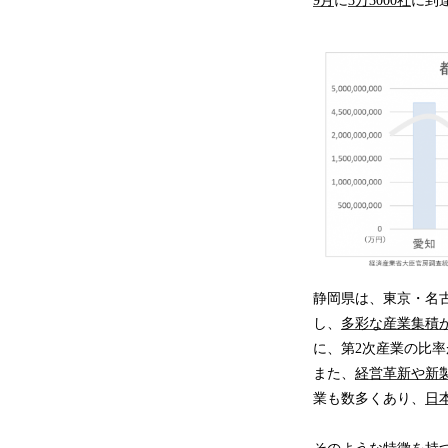
9月
に
3万3000社
に到
静岡県は、東京・名
し、
多彩な産業集積
に、第2次産業の比
また、
経営革新や新
業も数多くあり、
日