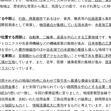
つ静岡県ですが、地域別には富士川と大井川を境にして
中部・西部・東
の地域は、歴史的な背景から風土、気質などの面で、それぞれ異なった特
する中部
は、
行政、商業都市
であるほか、家具、雛具等の
伝統産業
も集
国際貿易港として発展し、
物流拠点が集積している清水港
や、
水産加工
。
が位置する西部
は、
自動車、二輪車、楽器を中心とする工業地域
です。
クトロニクスや生産用機械などの機械産業の集積が進み、
日本有数の工
候を活かした
農作物栽培
のほか
浜名湖での水産物の養殖
も盛んな地域で
する東部
は、
首都圏からの交通アクセスが良い
ことや
地下水を豊富に利
工場が立地
しています。また、近年、医療・健康産業の集積が進み、
医
クラス
になっています。
東部それぞれの地域の特色に合わせて取引先へ最適な価値を提案してい
島信用金庫
と、まだ全国では知られていない
静岡県を中心とする企業・
MES
の想いが一致し、今回の業務提携に至りました。地域密着型金融で
清信用金庫、浜松いわた信用金庫、三島信用金庫との協業は、静岡県全
より強固なもの
とし、
情報流通拡大に寄与
するものと考えています。また