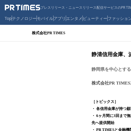
プレスリリース・ニュースリリース配信サービスのPR TIM
Top
テクノロジー
モバイル
アプリ
エンタメ
ビューティー
ファッショ
株式会社PR TIMES
静清信用金庫、浜
静岡県を中心とする
株式会社PR TIMES
［トピックス］
・ 各信用金庫が持つ
・ 6ヶ月間に3回ま
先へ提供開始
・ PR TIMESと金