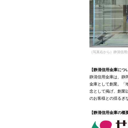
（写真右から）静清信用金庫
【静清信用金庫につ
静清信用金庫は、静岡
金庫として創業。「
念として掲げ、創業
のお客様との揺るぎ
【静清信用金庫の概