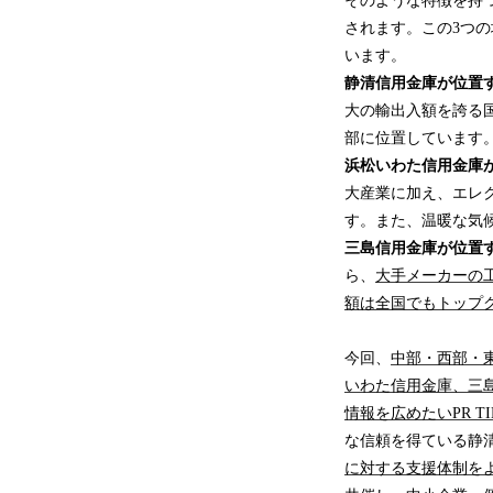
そのような特徴を持
されます。この3つ
います。
静清信用金庫が位置
大の輸出入額を誇る
部に位置しています
浜松いわた信用金庫
大産業に加え、エレ
す。また、温暖な気
三島信用金庫が位置
ら、
大手メーカーの
額は全国でもトップ
今回、
中部・西部・
いわた信用金庫、三
情報を広めたいPR TI
な信頼を得ている静
に対する支援体制を