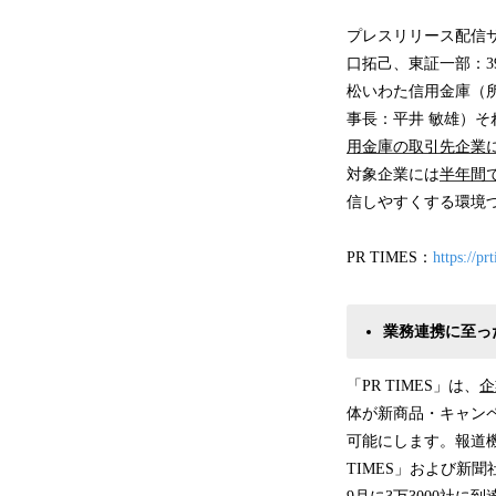
プレスリリース配信サ
口拓己、東証一部：3
松いわた信用金庫（
事長：平井 敏雄）そ
用金庫の取引先企業に
対象企業には
半年間
信しやすくする環境
PR TIMES：
https://pr
業務連携に至っ
「PR TIMES」は、
企
体が新商品・キャン
可能にします。報道
TIMES」および新