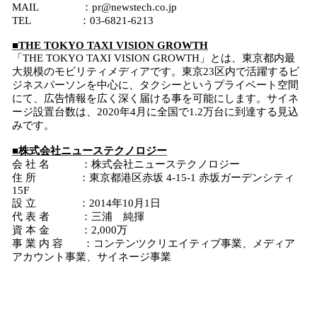
MAIL ：pr@newstech.co.jp
TEL ：03-6821-6213
■THE TOKYO TAXI VISION GROWTH
「THE TOKYO TAXI VISION GROWTH」とは、東京都内最
大規模のモビリティメディアです。東京23区内で活躍するビ
ジネスパーソンを中心に、タクシーというプライベート空間
にて、広告情報を広く深く届ける事を可能にします。サイネ
ージ設置台数は、2020年4月に全国で1.2万台に到達する見込
みです。
■株式会社ニューステクノロジー
会 社 名 ：株式会社ニューステクノロジー
住 所 ：東京都港区赤坂 4-15-1 赤坂ガーデンシティ
15F
設 立 ：2014年10月1日
代 表 者 ：三浦 純揮
資 本 金 ：2,000万
事 業 内 容 ：コンテンツクリエイティブ事業、メディア
アカウント事業、サイネージ事業