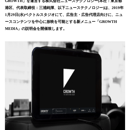
数
GROWTH」を運営する株式会社ニューステクノロジー(本社：東京都
を
港区、代表取締役：三浦純揮、以下ニューステクノロジー)は、2019年
読
1月29日(水)ベクトルスタジオにて、広告主・広告代理店向けに、ニュ
み
ースコンテンツを中心に放映を可能とする新メニュー「GROWTH
込
MEDIA」の説明会を開催致します。
み
中
で
す