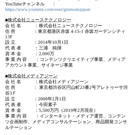
YouTubeチャンネル ：
https://www.youtube.com/user/gizmodojapan
■株式会社ニューステクノロジー
会 社 名 ：株式会社ニューステクノロジー
住 所 ：東京都港区赤坂 4-15-1 赤坂ガーデンシティ
13F
設 立 ：2014年10月1日
代 表 者 ：三浦 純揮
資 本 金 ：2,000万
事 業 内 容 ：コンテンツクリエイティブ事業、メディア
アカウント事業、サイネージ事業
■株式会社メディアジーン
会 社 名 ：株式会社メディアジーン
住 所 ： 東京都渋谷区円山町23番2号アレトゥーサ渋
谷3Ｆ
設 立 ：2008年2月1日
代 表 者 ：今田素子
資 本 金 ：5,500万円（2019年2月現在）
事 業 内 容 ：インターネット・メディア運営、コンテン
ツ企画制作、メディアコンサルテーション、商品開発コンサ
ルテーション