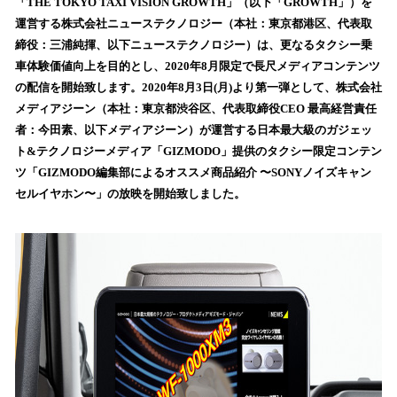
数
「THE TOKYO TAXI VISION GROWTH」（以下「GROWTH」）を
を
運営する株式会社ニューステクノロジー（本社：東京都港区、代表取
読
締役：三浦純揮、以下ニューステクノロジー）は、更なるタクシー乗
み
車体験価値向上を目的とし、2020年8月限定で長尺メディアコンテンツ
込
の配信を開始致します。2020年8月3日(月)より第一弾として、株式会社
み
メディアジーン（本社：東京都渋谷区、代表取締役CEO 最高経営責任
中
で
者：今田素、以下メディアジーン）が運営する日本最大級のガジェッ
す
ト&テクノロジーメディア「GIZMODO」提供のタクシー限定コンテン
ツ「GIZMODO編集部によるオススメ商品紹介 〜SONYノイズキャン
セルイヤホン〜」の放映を開始致しました。