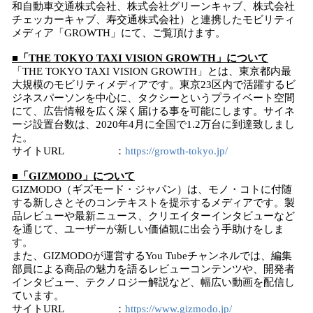
和自動車交通株式会社、株式会社グリーンキャブ、株式会社
チェッカーキャブ、寿交通株式会社）と連携したモビリティ
メディア「GROWTH」にて、ご覧頂けます。
■「THE TOKYO TAXI VISION GROWTH」について
「THE TOKYO TAXI VISION GROWTH」とは、東京都内最
大規模のモビリティメディアです。東京23区内で活躍するビ
ジネスパーソンを中心に、タクシーというプライベート空間
にて、広告情報を広く深く届ける事を可能にします。サイネ
ージ設置台数は、2020年4月に全国で1.2万台に到達致しまし
た。
サイトURL ：
https://growth-tokyo.jp/
■「GIZMODO」について
GIZMODO（ギズモード・ジャパン）は、モノ・コトに付随
する新しさとそのコンテキストを提示するメディアです。製
品レビューや最新ニュース、クリエイターインタビューなど
を通じて、ユーザーが新しい価値観に出会う手助けをしま
す。
また、GIZMODOが運営するYou Tubeチャンネルでは、編集
部員による商品の魅力を語るレビューコンテンツや、開発者
インタビュー、テクノロジー解説など、幅広い動画を配信し
ています。
サイトURL ：
https://www.gizmodo.jp/