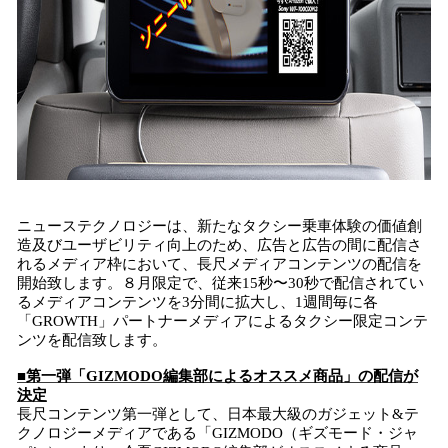
ニューステクノロジーは、新たなタクシー乗車体験の価値創
造及びユーザビリティ向上のため、広告と広告の間に配信さ
れるメディア枠において、長尺メディアコンテンツの配信を
開始致します。８月限定で、従来15秒〜30秒で配信されてい
るメディアコンテンツを3分間に拡大し、1週間毎に各
「GROWTH」パートナーメディアによるタクシー限定コンテ
ンツを配信致します。
■第一弾「GIZMODO編集部によるオススメ商品」の配信が
決定
長尺コンテンツ第一弾として、日本最大級のガジェット&テ
クノロジーメディアである「GIZMODO（ギズモード・ジャ