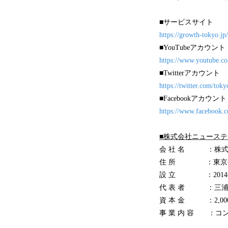
■サービスサイト
https://growth-tokyo.jp/
■YouTubeアカウント
https://www.youtube
■Twitterアカウント
https://twitter.com/tok
■Facebookアカウント
https://www.facebook.
■株式会社ニュース
会 社 名 ：株式
住 所 ：東京都港区赤
設 立 ：2014年
代 表 者 ：三浦
資 本 金 ：2,00
事 業 内 容 ：