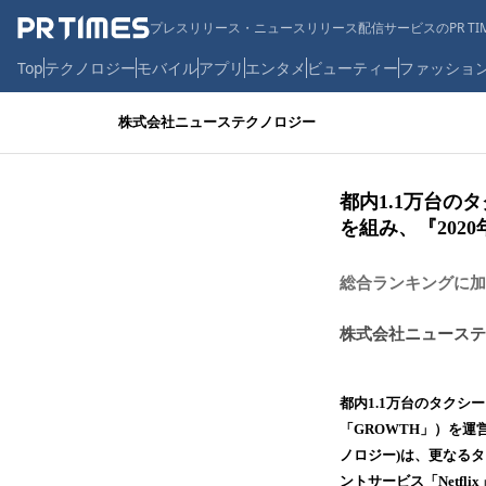
プレスリリース・ニュースリリース配信サービスのPR TIM
Top
テクノロジー
モバイル
アプリ
エンタメ
ビューティー
ファッショ
株式会社ニューステクノロジー
都内1.1万台の
を組み、『2020年
総合ランキングに加
株式会社ニューステ
都内1.1万台のタクシーと
「GROWTH」）を
ノロジー)は、更なるタ
ントサービス「Netfli