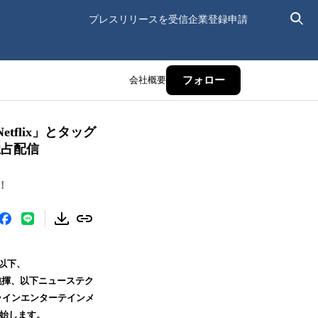
プレスリリースを受信
企業登録申請
会社概要
フォロー
flix」とタッグ
り独占配信
！
（以下、
純揮、以下ニューステク
ラインエンターテインメ
を開始します。