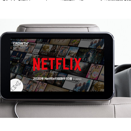
み
込
み
中
で
す