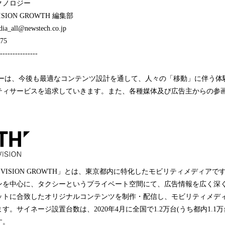
クノロジー
VISION GROWTH 編集部
a_all@newstech.co.jp
75
---------------
ーは、今後も最適なコンテンツ設計を通して、人々の「移動」に伴う体
ティサービスを追求していきます。また、各種媒体及び広告主からの参
TAXI VISION GROWTH」とは、東京都内に特化したモビリティメディア
ンを中心に、タクシーというプライベート空間にて、広告情報を広く深
ットに合致したオリジナルコンテンツを制作・配信し、モビリティメデ
。サイネージ設置台数は、2020年4月に全国で1.2万台(うち都内1.1
す。