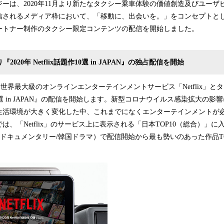
は、2020年11月より新たなタクシー乗車体験の価値創造及びユーザ
信されるメディア枠において、「移動に、出会いを。」をコンセプトと
ートナー制作のタクシー限定コンテンツの配信を開始しました。
り『2020年 Netflix話題作10選 in JAPAN』の独占配信を開始
、世界最大級のオンラインエンターテインメントサービス「Netflix」とタ
題作10選 in JAPAN』の配信を開始します。新型コロナウイルス感染拡大の
活環境が大きく変化した中、これまでになくエンターテインメントが必要
は、「Netflix」のサービス上に表示される「日本TOP10（総合）」に
/ドキュメンタリー/韓国ドラマ）で配信開始から最も勢いのあった作品T