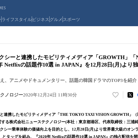
ES
ン
ライフスタイル
ビジネス
グルメ
スポーツ
タクシーと連携したモビリティメディア「GROWTH」「Net
 Netflixの話題作10選 in JAPAN』を12月28日(月)よ
え、アニメやドキュメンタリー、話題の韓国ドラマのTOP3を紹介
クノロジー
2020年12月24日 11時30分
い
い
ね
連携したモビリティメディア「THE TOKYO TAXI VISION GROWTH」
！
運営する株式会社ニューステクノロジー(本社：東京都港区、代表取締役：三浦
数
クシー乗車体験の価値向上を目的とし、12月28日(月)より世界最大級のオン
を
読
x」とタッグを組み、『2020年 Netflixの話題作10選 in JAPAN』の独占配信