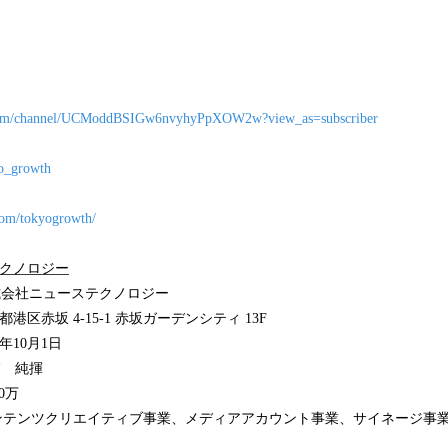
.com/channel/UCModdBSIGw6nvyhyPpXOW2w?view_as=subscriber
yo_growth
com/tokyogrowth/
テクノロジー
会社ニューステクノロジー
坂 4-15-1 赤坂ガーデンシティ 13F
10月1日
 純揮
0万
コンテンツクリエイティブ事業、メディアアカウント事業、サイネージ事