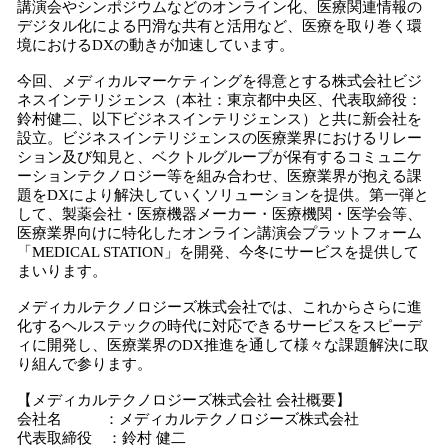
講演会やシンポジウムなどのオンライン化、医療関連情報の
デジタル化による円滑な共有と活用など、医療を取り巻く環
境におけるDXの動きが加速しています。
今回、メディカルマーケティングを得意とする株式会社ビジ
ネスインテリジェンス（本社：東京都中央区、代表取締役：
鈴村健二、以下ビジネスインテリジェンス）と共に新会社を
設立。ビジネスインテリジェンスの医療業界におけるリレー
ション及び知見と、ベクトルグループが保有するコミュニケ
ーションテクノロジー等を組み合わせ、医療業界が抱える課
題をDXにより解決していくソリューションを提供。第一弾と
して、製薬会社・医療機器メーカー・医療機関・医学会等、
医療業界向けに特化したオンライン講演会プラットフォーム
「MEDICAL STATION」を開発、今冬にサービスを提供して
まいります。
メディカルテクノロジーズ株式会社では、これからさらに進
化するヘルステックの時代に対応できるサービスをスピーデ
ィに開発し、医療業界のDX推進を通して様々な課題解決に取
り組んで参ります。
【メディカルテクノロジーズ株式会社 会社概要】
会社名 ：メディカルテクノロジーズ株式会社
代表取締役 ：鈴村 健二