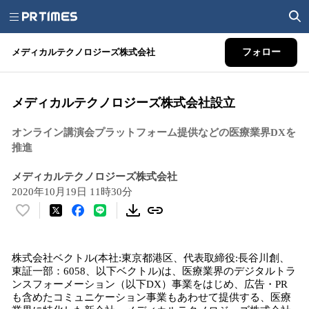
メディカルテクノロジーズ株式会社
フォロー
メディカルテクノロジーズ株式会社設立
オンライン講演会プラットフォーム提供などの医療業界DXを
推進
メディカルテクノロジーズ株式会社
2020年10月19日 11時30分
い
い
ね
株式会社ベクトル(本社:東京都港区、代表取締役:長谷川創、
！
東証一部：6058、以下ベクトル)は、​医療業界のデジタルトラ
数
ンスフォーメーション（以下DX）事業をはじめ、広告・PR
を
も含めたコミュニケーション事業もあわせて提供する、医療
読