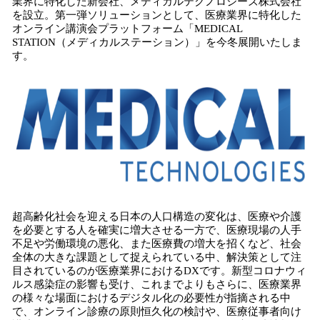
業界に特化した新会社、メディカルテクノロジーズ株式会社
み
を設立。第一弾ソリューションとして、医療業界に特化した
込
オンライン講演会プラットフォーム「MEDICAL
み
STATION（メディカルステーション）」を今冬展開いたしま
中
す。
で
す
超高齢化社会を迎える日本の人口構造の変化は、医療や介護
を必要とする人を確実に増大させる一方で、医療現場の人手
不足や労働環境の悪化、また医療費の増大を招くなど、社会
全体の大きな課題として捉えられている中、解決策として注
目されているのが医療業界におけるDXです。新型コロナウィ
ルス感染症の影響も受け、これまでよりもさらに、医療業界
の様々な場面におけるデジタル化の必要性が指摘される中
で、オンライン診療の原則恒久化の検討や、医療従事者向け