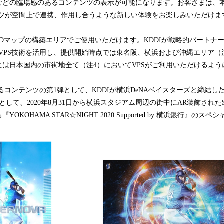
などの臨場感のあるコンテンツの表示が可能になります。お客さまは、
ンツが空間上で連携、作用し合うような新しい体験をお楽しみいただけま
Dマップの構築エリアでご使用いただけます。KDDIが戦略的パートナ
注2）のVPS技術を活用し、提供開始時点では東名阪、横浜および沖縄エリア
には日本国内の市街地全て（注4）においてVPSがご利用いただけるよう
ンテンツの第1弾として、KDDIが横浜DeNAベイスターズと締結し
して、2020年8月31日から横浜スタジアム周辺の街中にAR装飾されたST
OKOHAMA STAR☆NIGHT 2020 Supported by 横浜銀行』の