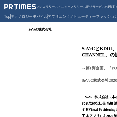
プレスリリース・ニュースリリース配信サービスのPR TIM
Top
テクノロジー
モバイル
アプリ
エンタメ
ビューティー
ファッショ
SoVeC株式会社
SoVeCとKD
CHANNEL」
～第1弾企画、『YOKO
SoVeC株式会社
202
SoVeC株式会社（本
代表取締役社長:髙橋 
するVisual Posit
下 本アプリ）を2020