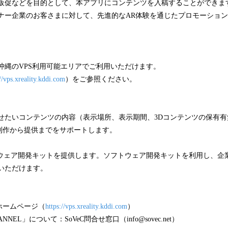
販促などを目的として、本アプリにコンテンツを入稿することができま
ナー企業のお客さまに対して、先進的なAR体験を通じたプロモーショ
沖縄のVPS利用可能エリアでご利用いただけます。
://vps.xreality.kddi.com
）をご参照ください。
せたいコンテンツの内容（表示場所、表示期間、3Dコンテンツの保有有
制作から提供までをサポートします。
トウェア開発キットを提供します。ソフトウェア開発キットを利用し、企
いただけます。
Sホームページ（
https://vps.xreality.kddi.com
）
NEL」について：SoVeC問合せ窓口（info@sovec.net）