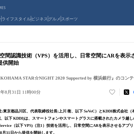
ES
ン
ライフスタイル
ビジネス
グルメ
スポーツ
DI、空間認識技術（VPS）を活用し、日常空間にARを表示
の提供開始
HAMA STAR☆NIGHT 2020 Supported by 横浜銀行』の
0年8月31日 11時00分
い
い
ね
社:東京都品川区、代表取締役社長:上川 衛、以下 SoVeC）とKDDI株式会社
！
誠、以下 KDDI)は、スマートフォンやスマートグラスに搭載されたカメラ越
数
ioning Service（以下 VPS)（注1）技術を活用し、日常空間にARを表示させるアプ
を
読
年8月31日から提供を開始します。