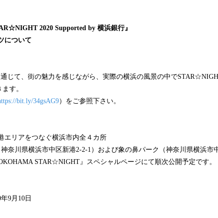
R☆NIGHT 2020 Supported by 横浜銀行』
ツについて
L」を通じて、街の魅力を感じながら、実際の横浜の風景の中でSTAR☆NIG
きます。
https://bit.ly/34gsAG9
）をご参照下さい。
港エリアをつなぐ横浜市内全４カ所
神奈川県横浜市中区新港2-2-1）および象の鼻パーク（神奈川県横浜市
KOHAMA STAR☆NIGHT』スペシャルページにて順次公開予定です。
0年9月10日