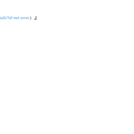
tails?id=net.sovec
）よ