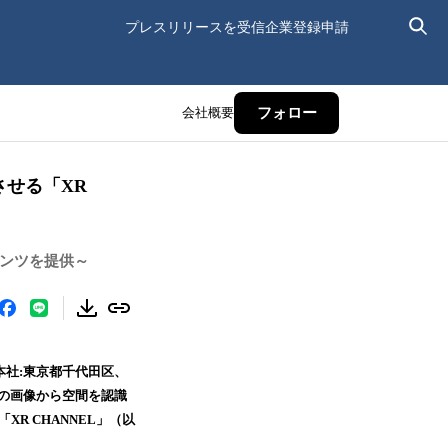
プレスリリースを受信
企業登録申請
会社概要
フォロー
させる「XR
コンテンツを提供～
（本社:東京都千代田区、
しの画像から空間を認識
リ「XR CHANNEL」（以