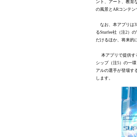
ント、アート、教育
の風景とARコンテ
なお、本アプリは3
るSturfee社（
だけるほか、将来的
本アプリで提供するコ
シップ（注5）の一環と
アルの選手が登場する『Y
します。