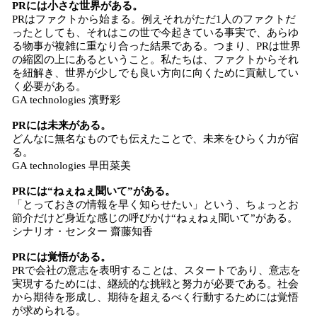
PRには小さな世界がある。
PRはファクトから始まる。例えそれがただ1人のファクトだ
ったとしても、それはこの世で今起きている事実で、あらゆ
る物事が複雑に重なり合った結果である。つまり、PRは世界
の縮図の上にあるということ。私たちは、ファクトからそれ
を紐解き、世界が少しでも良い方向に向くために貢献してい
く必要がある。
GA technologies 濱野彩
PRには未来がある。
どんなに無名なものでも伝えたことで、未来をひらく力が宿
る。
GA technologies 早田菜美
PRには“ねぇねぇ聞いて”がある。
「とっておきの情報を早く知らせたい」という、ちょっとお
節介だけど身近な感じの呼びかけ“ねぇねぇ聞いて”がある。
シナリオ・センター 齋藤知香
PRには覚悟がある。
PRで会社の意志を表明することは、スタートであり、意志を
実現するためには、継続的な挑戦と努力が必要である。社会
から期待を形成し、期待を超えるべく行動するためには覚悟
が求められる。