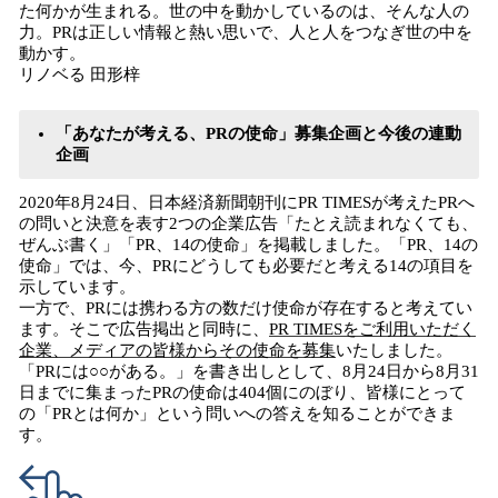
た何かが生まれる。世の中を動かしているのは、そんな人の
力。PRは正しい情報と熱い思いで、人と人をつなぎ世の中を
動かす。
リノベる 田形梓
「あなたが考える、PRの使命」募集企画と今後の連動
企画
2020年8月24日、日本経済新聞朝刊にPR TIMESが考えたPRへ
の問いと決意を表す2つの企業広告「たとえ読まれなくても、
ぜんぶ書く」「PR、14の使命」を掲載しました。「PR、14の
使命」では、今、PRにどうしても必要だと考える14の項目を
示しています。
一方で、PRには携わる方の数だけ使命が存在すると考えてい
ます。そこで広告掲出と同時に、
PR TIMESをご利用いただく
企業、メディアの皆様からその使命を募集
いたしました。
「PRには○○がある。」を書き出しとして、8月24日から8月31
日までに集まったPRの使命は404個にのぼり、皆様にとって
の「PRとは何か」という問いへの答えを知ることができま
す。