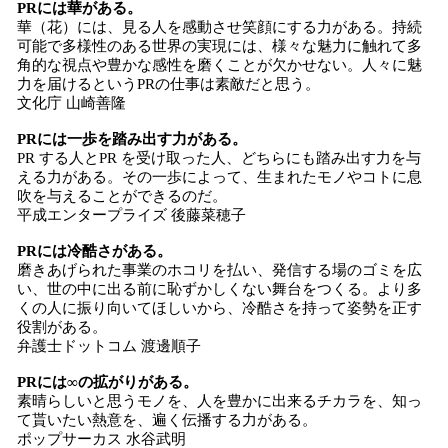
PRには華がある。
華（花）には、見る人を感動させ笑顔にする力がある。持続
可能で多様性のある世界の実現には、様々な魅力に触れて多
角的な視点や豊かな感性を磨くことが欠かせない。人々に魅
力を届けるというPRの仕事は素敵だと思う。
文化庁 山崎善隆
PRには一歩を踏み出す力がある。
PR する人とPR を受け取った人、どちらにも踏み出す力を与
える力がある。その一歩によって、生まれたモノやコトに息
吹を与えることができるのだ。
平成エンタープライズ 後藤菜穂子
PRには冷酷さがある。
磨きあげられた事業のホコリを払い、発信する場のゴミを広
い、世の中に出る前に恥ずかしくない舞台をつくる。より多
くの人に振り向いてほしいから、冷酷さを持って姿勢を正す
役割がある。
弁護士ドットコム 渡邊順子
PRには∞の拡がりがある。
素晴らしいと思うモノを、人を豊かに出来るチカラを、知っ
て貰いたい熱意を、遍く伝播する力がある。
ポップサーカス 水谷武明