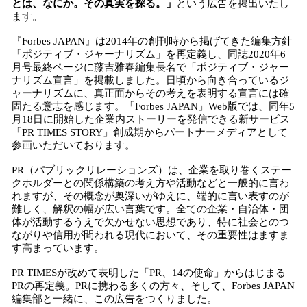
とは、なにか。その真実を探る。」
という広告を掲出いたし
ます。
『Forbes JAPAN』は2014年の創刊時から掲げてきた編集方針
「ポジティブ・ジャーナリズム」を再定義し、同誌2020年6
月号最終ページに藤吉雅春編集長名で「ポジティブ・ジャー
ナリズム宣言」を掲載しました。日頃から向き合っているジ
ャーナリズムに、真正面からその考えを表明する宣言には確
固たる意志を感じます。「Forbes JAPAN」Web版では、同年5
月18日に開始した企業内ストーリーを発信できる新サービス
「PR TIMES STORY」創成期からパートナーメディアとして
参画いただいております。
PR（パブリックリレーションズ）は、企業を取り巻くステー
クホルダーとの関係構築の考え方や活動などと一般的に言わ
れますが、その概念が奥深いがゆえに、端的に言い表すのが
難しく、解釈の幅が広い言葉です。全ての企業・自治体・団
体が活動するうえで欠かせない思想であり、特に社会とのつ
ながりや信用が問われる現代において、その重要性はますま
す高まっています。
PR TIMESが改めて表明した「PR、14の使命」からはじまる
PRの再定義。PRに携わる多くの方々、そして、Forbes JAPAN
編集部と一緒に、この広告をつくりました。