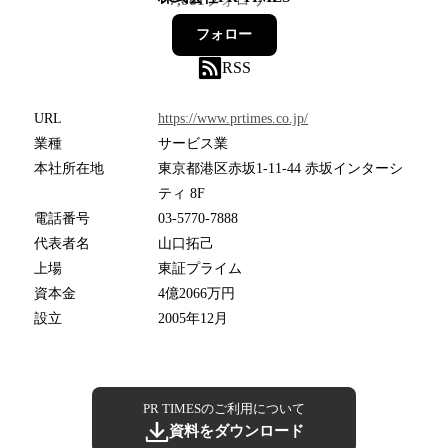
7,881
フォロワー
フォロー
RSS
URL
https://www.prtimes.co.jp/
業種
サービス業
本社所在地
東京都港区赤坂1-11-44 赤坂インターシ
ティ 8F
電話番号
03-5770-7888
代表者名
山口拓己
上場
東証プライム
資本金
4億2066万円
設立
2005年12月
PR TIMESのご利用について
資料をダウンロード