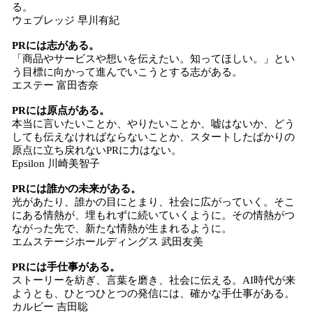
る。
ウェブレッジ 早川有紀
PRには志がある。
「商品やサービスや想いを伝えたい。知ってほしい。」とい
う目標に向かって進んでいこうとする志がある。
エステー 富田杏奈
PRには原点がある。
本当に言いたいことか、やりたいことか、嘘はないか、どう
しても伝えなければならないことか、スタートしたばかりの
原点に立ち戻れないPRに力はない。
Epsilon 川崎美智子
PRには誰かの未来がある。
光があたり、誰かの目にとまり、社会に広がっていく。そこ
にある情熱が、埋もれずに続いていくように。その情熱がつ
ながった先で、新たな情熱が生まれるように。
エムステージホールディングス 武田友美
PRには手仕事がある。
ストーリーを紡ぎ、言葉を磨き、社会に伝える。AI時代が来
ようとも、ひとつひとつの発信には、確かな手仕事がある。
カルビー 吉田聡