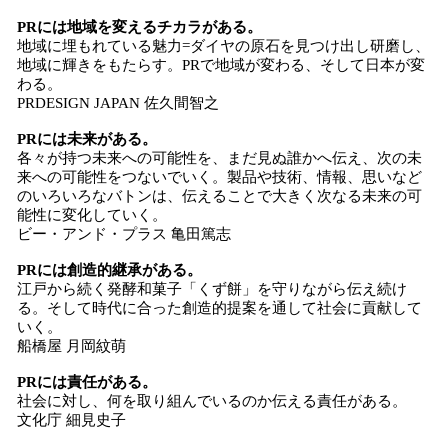
PRには地域を変えるチカラがある。
地域に埋もれている魅力=ダイヤの原石を見つけ出し研磨し、
地域に輝きをもたらす。PRで地域が変わる、そして日本が変
わる。
PRDESIGN JAPAN 佐久間智之
PRには未来がある。
各々が持つ未来への可能性を、まだ見ぬ誰かへ伝え、次の未
来への可能性をつないでいく。製品や技術、情報、思いなど
のいろいろなバトンは、伝えることで大きく次なる未来の可
能性に変化していく。
ビー・アンド・プラス 亀田篤志
PRには創造的継承がある。
江戸から続く発酵和菓子「くず餅」を守りながら伝え続け
る。そして時代に合った創造的提案を通して社会に貢献して
いく。
船橋屋 月岡紋萌
PRには責任がある。
社会に対し、何を取り組んでいるのか伝える責任がある。
文化庁 細見史子