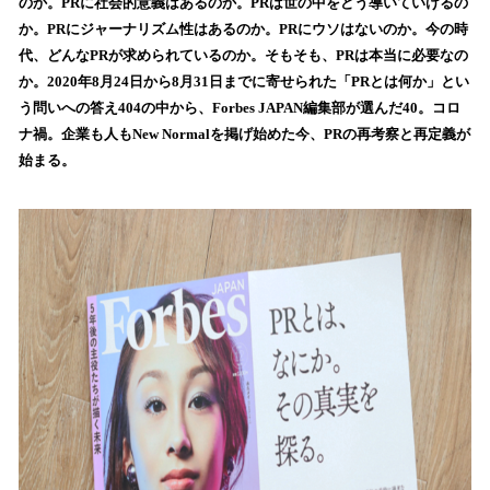
数
のか。PRに社会的意義はあるのか。PRは世の中をどう導いていけるの
を
か。PRにジャーナリズム性はあるのか。PRにウソはないのか。今の時
読
代、どんなPRが求められているのか。そもそも、PRは本当に必要なの
み
か。2020年8月24日から8月31日までに寄せられた「PRとは何か」とい
込
う問いへの答え404の中から、Forbes JAPAN編集部が選んだ40。コロ
み
ナ禍。企業も人もNew Normalを掲げ始めた今、PRの再考察と再定義が
中
で
始まる。
す