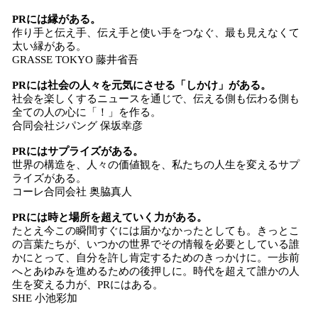
PRには縁がある。
作り手と伝え手、伝え手と使い手をつなぐ、最も見えなくて
太い縁がある。
GRASSE TOKYO 藤井省吾
PRには社会の人々を元気にさせる「しかけ」がある。
社会を楽しくするニュースを通じで、伝える側も伝わる側も
全ての人の心に「！」を作る。
合同会社ジパング 保坂幸彦
PRにはサプライズがある。
世界の構造を、人々の価値観を、私たちの人生を変えるサプ
ライズがある。
コーレ合同会社 奥脇真人
PRには時と場所を超えていく力がある。
たとえ今この瞬間すぐには届かなかったとしても。きっとこ
の言葉たちが、いつかの世界でその情報を必要としている誰
かにとって、自分を許し肯定するためのきっかけに。一歩前
へとあゆみを進めるための後押しに。時代を超えて誰かの人
生を変える力が、PRにはある。
SHE 小池彩加