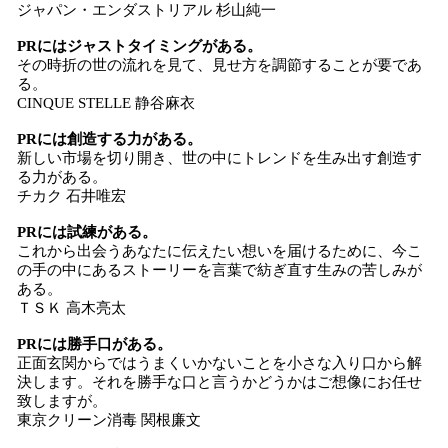
ジャパン・エンダストリアル 杉山純一
PRにはジャストタイミングがある。
その時折の世の流れを見て、見せ方を調節することが要であ
る。
CINQUE STELLE 静谷麻衣
PRには創造する力がある。
新しい市場を切り開き、世の中にトレンドを生み出す創造す
る力がある。
チカク 石井唯宏
PRには試練がある。
これから出会うあなたに伝えたい想いを届けるために、今こ
の手の中にあるストーリーを言葉で紡ぎ直す生みの苦しみが
ある。
ＴＳＫ 高木亮太
PRには勝手口がある。
正面玄関からではうまくいかないことを小さな入り口から解
決します。それを勝手な口と言うかどうかはご想像にお任せ
致しますが。
東京クリーン消毒 関根廉文