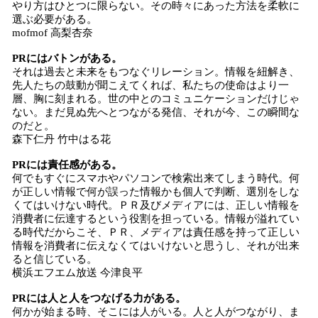
やり方はひとつに限らない。その時々にあった方法を柔軟に
選ぶ必要がある。
mofmof 高梨杏奈
PRにはバトンがある。
それは過去と未来をもつなぐリレーション。情報を紐解き、
先人たちの鼓動が聞こえてくれば、私たちの使命はより一
層、胸に刻まれる。世の中とのコミュニケーションだけじゃ
ない。まだ見ぬ先へとつながる発信、それが今、この瞬間な
のだと。
森下仁丹 竹中はる花
PRには責任感がある。
何でもすぐにスマホやパソコンで検索出来てしまう時代。何
が正しい情報で何が誤った情報かも個人で判断、選別をしな
くてはいけない時代。ＰＲ及びメディアには、正しい情報を
消費者に伝達するという役割を担っている。情報が溢れてい
る時代だからこそ、ＰＲ、メディアは責任感を持って正しい
情報を消費者に伝えなくてはいけないと思うし、それが出来
ると信じている。
横浜エフエム放送 今津良平
PRには人と人をつなげる力がある。
何かが始まる時、そこには人がいる。人と人がつながり、ま