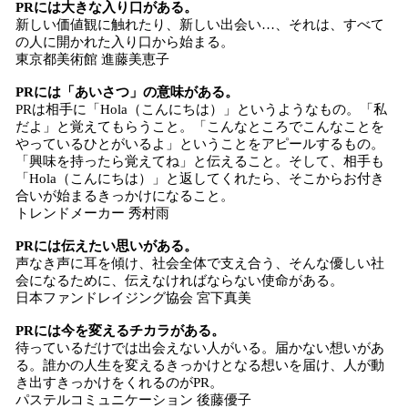
PRには大きな入り口がある。
新しい価値観に触れたり、新しい出会い…、それは、すべて
の人に開かれた入り口から始まる。
東京都美術館 進藤美恵子
PRには「あいさつ」の意味がある。
PRは相手に「Hola（こんにちは）」というようなもの。「私
だよ」と覚えてもらうこと。「こんなところでこんなことを
やっているひとがいるよ」ということをアピールするもの。
「興味を持ったら覚えてね」と伝えること。そして、相手も
「Hola（こんにちは）」と返してくれたら、そこからお付き
合いが始まるきっかけになること。
トレンドメーカー 秀村雨
PRには伝えたい思いがある。
声なき声に耳を傾け、社会全体で支え合う、そんな優しい社
会になるために、伝えなければならない使命がある。
日本ファンドレイジング協会 宮下真美
PRには今を変えるチカラがある。
待っているだけでは出会えない人がいる。届かない想いがあ
る。誰かの人生を変えるきっかけとなる想いを届け、人が動
き出すきっかけをくれるのがPR。
パステルコミュニケーション 後藤優子