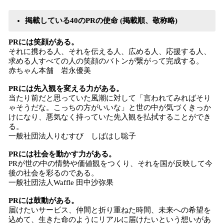
掲載している40のPRの使命 (掲載順、敬称略)
PRには笑顔がある。
それに携わる人、それを伝える人、広める人、応援する人、
求める人すべての人の笑顔のバトンが繋がって完成する。
赤ちゃん本舗 岩永優美
PRには先入観を変える力がある。
当たり前だと思っていた風潮に対して「言われてみればそり
ゃそうだな。こっちの方がいいな」と世の中が気づくきっか
けになり、悪気なく持っていた先入観を払拭することができ
る。
一般社団法人りむすび しばはし聡子
PRには社会を動かす力がある。
PRが世の中の情勢や価値観をつくり、それを国が反映して今
後の社会を彩るのである。
一般社団法人Waffle 田中沙弥果
PRには鼓動がある。
届けたいサービス、仲間と折り重ねた時間、未来への希望を
込めて、生きた命のようにリアルに届けたいという想いがあ