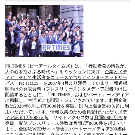
PR TIMES（ピーアールタイムズ）は、「行動者発の情報が、
人の心を揺さぶる時代へ」をミッションに掲げ、
企業とメデ
ィア、そして生活者をニュースでつなぐインターネットサー
ビス「PR TIMES」
を2007年4月より運営しています。報道機
関向けの発表資料（プレスリリース）をメディア記者向けに
配信するとともに、「PR TIMES」およびパートナーメディア
に掲載し、生活者にも閲覧・シェアされています。利用企業
数は2020年8月に
4万3000社を突破
、
国内上場企業40％
超に利
用いただいています。情報収集のため会員登録いただく
メデ
ィア記者1万9000人
超、サイトアクセス数は
月間5000万PV
を
突破、配信プレスリリース件数は
月間1万8000件
を超えてい
ます。全国紙WEBサイト等含む
パートナーメディア200媒体
にコンテンツを掲載しクライアントとメディアのパートナー