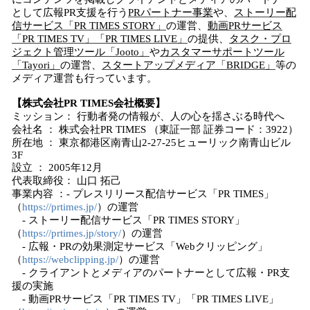
として広報PR支援を行う
PRパートナー事業
や、
ストーリー配
信サービス「PR TIMES STORY」
の運営、
動画PRサービス
「PR TIMES TV」「PR TIMES LIVE」
の提供、
タスク・プロ
ジェクト管理ツール「Jooto」
や
カスタマーサポートツール
「Tayori」
の運営、
スタートアップメディア「BRIDGE」
等の
メディア運営も行っています。
【株式会社PR TIMES会社概要】
ミッション： 行動者発の情報が、人の心を揺さぶる時代へ
会社名 ： 株式会社PR TIMES （東証一部 証券コード：3922）
所在地 ： 東京都港区南青山2-27-25ヒューリック南青山ビル
3F
設立 ： 2005年12月
代表取締役： 山口 拓己
事業内容 ：- プレスリリース配信サービス「PR TIMES」
（
https://prtimes.jp/
）の運営
- ストーリー配信サービス「PR TIMES STORY」
（
https://prtimes.jp/story/
）の運営
- 広報・PRの効果測定サービス「Webクリッピング」
（
https://webclipping.jp/
）の運営
- クライアントとメディアのパートナーとして広報・PR支
援の実施
- 動画PRサービス「PR TIMES TV」「PR TIMES LIVE」