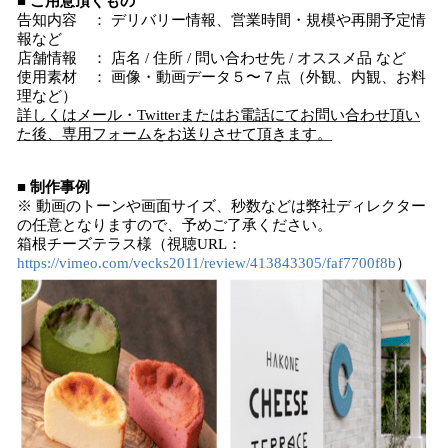
■ ご用意頂くもの
告知内容 ： デリバリー情報、営業時間・規模や再開予定情
報など
店舗情報 ： 店名 / 住所 / 問い合わせ先 / オススメ品 など
使用素材 ： 画像・動画データ５〜７点（外観、内観、お料
理など）
詳しくはメール・Twitterまたはお電話にてお問い合わせ頂い
た後、専用フォームをお送りさせて頂きます。
■ 制作事例
※ 動画のトーンや画面サイズ、秒数などは弊社ディレクター
の任意となりますので、予めご了承ください。
箱根チーズテラス様（視聴URL：
https://vimeo.com/vecks2011/review/413843305/faf7700f8b
）