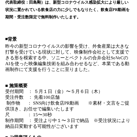
を
代表取締役：田島剛）は、新型コロナウイルス感染拡大により厳しい
読
状況に置かれている飲食店の力に少しでもなりたく、飲食店PR動画を
み
期間・受注数限定で無料制作いたします。
込
み
中
で
◾️背景
す
昨今の新型コロナウイルスの影響を受け、外食産業は大きな
打撃を受けている現状に対して、映像制作会社として支援で
きる形を模索する中、ソニーとベクトルの合弁会社SoVeCの
AIを使った映像編集技術を組み合わせるなど、本業である動
画制作にて支援を行うことに至りました。
■ 施策概要
受付期間 ： ５月１日（金）〜５月６日（木）
受注件数 ： 先着100店舗
制作物 ： SNS向け飲食店PR動画 ※素材・文言をご提
供頂き、お任せで編集いたします
尺 ： 15〜30秒
制作期間 ： 受注より中１〜３日で納品 ※受注状況により
納品日変動する可能性がございます