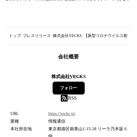
トップ
プレスリリース
株式会社VECKS
【新型コロナウイルス飲食店
会社概要
株式会社VECKS
3
フォロワー
フォロー
RSS
URL
https://vecks.jp/
業種
情報通信
本社所在地
東京都港区南青山1-15-18 リーラ乃木坂 6
階