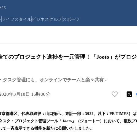
ES
ン
ライフスタイル
ビジネス
グルメ
スポーツ
てのプロジェクト進捗を一元管理！「Jooto」がプロ
捗・タスク管理にも、オンラインでチームと楽々共有 ‐
2020年3月18日 15時00分
い
い
ね
（東京都港区、代表取締役：山口拓己、東証一部：3922、以下：PR TIMES）は2
！
タスク・プロジェクト管理ツール「Jooto」（ジョートー）において、複数
数
して一斉表示できる機能を新たに公開いたしました。
を
読