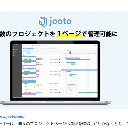
み
込
み
中
で
す
www.jooto.com/
oユーザーは、個々のプロジェクトページへ進捗を確認しに行かなくとも