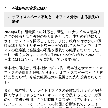
み
中
１．本社移転の背景と狙い
で
オフィススペース不足と、オフィス分散による損失の
す
解消
2020年4月に組織拡大の対応と、新型コロナウイルス感染リ
スクの軽減と安全確保の取り組みとして、本社の近隣にサテ
ライトオフィスを開設しました。また、政府や行政からの要
請基準を満たすリモートワークを実施してきたことで、オフ
ィスの座席数と会議室の不足を吸収する結果となりました。
当社で働く人数は、2020年2月末の96名から1年後の2021年2
月末には152名へとさらに増加しています(※)。
新本社の面積は、現本社比で約2.7倍、現本社とサテライトオ
フィスの合計比2.1倍になります。オフィススペース不足の解
消に留まらず、今後の組織拡大を見据えた先行投資となりま
す。
また、現本社とサテライトオフィスの距離は徒歩３分と短時
間で行き来できるものの、オフィスが分散することで、必要
のない業務や費用、さらに時間のロスが生じています。さら
にフェイス・トゥ・フェイスの範囲が分断されて、フェイ