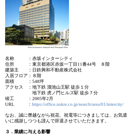
名称 ：赤坂インターシティ
住所 ：東京都港区赤坂一丁目11番44号 ８階
建築主 ：日鉄興和不動産株式会社
入居フロア：８階
面積 ：548坪
アクセス ：地下鉄 溜池山王駅 徒歩１分
地下鉄 虎ノ門ヒルズ駅 徒歩７分
竣工 ：2005年2月
URL ：
https://office.nskre.co.jp/search/area/01/intercity/
なお、誠に僭越ながら祝花、祝電等につきましては、お気遣
いに感謝しつつも謹んで辞退させていただきます。
３．業績に与える影響