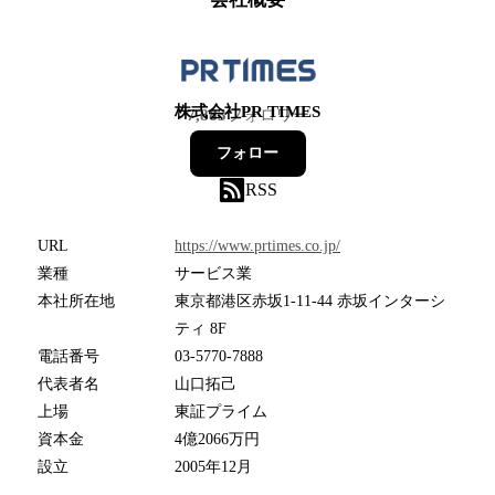
株式会社PR TIMES
7,883
フォロワー
フォロー
RSS
URL
https://www.prtimes.co.jp/
業種
サービス業
本社所在地
東京都港区赤坂1-11-44 赤坂インターシ
ティ 8F
電話番号
03-5770-7888
代表者名
山口拓己
上場
東証プライム
資本金
4億2066万円
設立
2005年12月