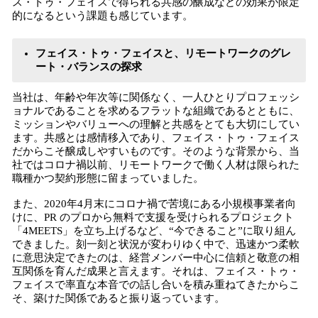
ス・トゥ・フェイスで得られる共感の醸成などの効果が限定
的になるという課題も感じています。
フェイス・トゥ・フェイスと、リモートワークのグレ
ート・バランスの探求
当社は、年齢や年次等に関係なく、一人ひとりプロフェッシ
ョナルであることを求めるフラットな組織であるとともに、
ミッションやバリューへの理解と共感をとても大切にしてい
ます。共感とは感情移入であり、フェイス・トゥ・フェイス
だからこそ醸成しやすいものです。そのような背景から、当
社ではコロナ禍以前、リモートワークで働く人材は限られた
職種かつ契約形態に留まっていました。
また、2020年4月末にコロナ禍で苦境にある小規模事業者向
けに、PR のプロから無料で支援を受けられるプロジェクト
「4MEETS」を立ち上げるなど、“今できること”に取り組ん
できました。刻一刻と状況が変わりゆく中で、迅速かつ柔軟
に意思決定できたのは、経営メンバー中心に信頼と敬意の相
互関係を育んだ成果と言えます。それは、フェイス・トゥ・
フェイスで率直な本音での話し合いを積み重ねてきたからこ
そ、築けた関係であると振り返っています。