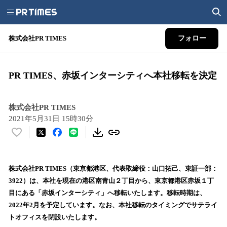
株式会社PR TIMES
フォロー
PR TIMES、赤坂インターシティへ本社移転を決定
株式会社PR TIMES
2021年5月31日 15時30分
い
い
ね
！
株式会社PR TIMES（東京都港区、代表取締役：山口拓己、東証一部：
数
3922）は、本社を現在の港区南青山２丁目から、東京都港区赤坂１丁
を
目にある「赤坂インターシティ」へ移転いたします。移転時期は、
読
2022年2月を予定しています。なお、本社移転のタイミングでサテライ
み
トオフィスを閉設いたします。
込