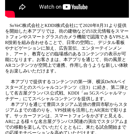
SoVeC株式会社とKDDI株式会社にて2020年8月31より提供
を開始した本アプリでは、街の建物などの3次元情報をスマー
トフォンやスマートグラスのカメラ機能で認識できるVPSとA
R技術を組み合わせることで、日常の空間に、デジタル看板
やナビゲーションに加え、広告宣伝、エンターテインメン
ト、アート、教育などの臨場感のあるコンテンツの表示が可
能になります。お客さまは、本アプリを通じて、街の風景と
ARコンテンツが空間上で連携、作用し合うような新しい体験
をお楽しみいただけます。
本アプリで提供するコンテンツの第一弾、横浜DeNAベイ
スターズとのスペシャルコンテンツ（注3）に続き、第二弾と
して名古屋グランパス公式戦、KDDI「au 5Gスペシャルマッ
チデー」にてスペシャルコンテンツを提供します。
本アプリを通じて豊田スタジアム近傍の豊田市駅からスタ
ジアムまでの道のりを、VPS技術を活用したAR演出で彩りま
す。サッカーファンは、スマートフォンをかざすと見える、
ARによる様々な名古屋グランパス関連の演出でスタジアムま
での移動を楽しんでいただくとともに、来たる試合開始まで
の応援モチベーションを高めていただけます。