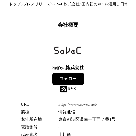
トップ
プレスリリース
SoVeC株式会社
国内初のVPSを活用し日常空間
会社概要
SoVeC株式会社
20
フォロワー
フォロー
RSS
URL
https://www.sovec.net/
業種
情報通信
本社所在地
東京都港区港南一丁目７番1号
電話番号
-
代表者名
上川衛