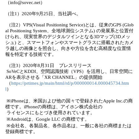
（info@sovec.net）
（注1）2020年9月25日、当社調べ。
（注2）VPS(Visual Positioning Service)とは、従来のGPS (Glob
al Positioning System、全地球測位システム) の発展系と位置付
けられ、現実世界のデジタルツインとなる3Dマップ(3Dメッ
シュ) と、スマートフォンやスマートグラスに搭載されたカメ
ラ越しの画像とを照合し、向きや方位を含む高精度な位置情
報を特定する技術です。
（注3）2020年8月31日 プレスリリース
SoVeCとKDDI、空間認識技術（VPS）を活用し、日常空間に
ARを表示させる「XR CHANNEL」の提供開始
（
https://prtimes.jp/main/html/rd/p/000000014.000045734.htm
l
）
※iPhoneは、米国および他の国々で登録されたApple Inc.の商
標です。iPhoneの商標は、アイホン株式会社の
ライセンスにもとづき使用されています。
※Androidは、Google LLC の商標です。
※会社名、各製品名、各作品名は、一般に各社の商標または
登録商標です。