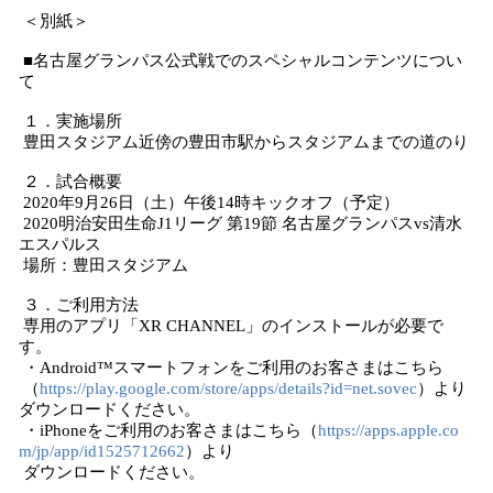
＜別紙＞
■名古屋グランパス公式戦でのスペシャルコンテンツについ
て
１．実施場所
豊田スタジアム近傍の豊田市駅からスタジアムまでの道のり
２．試合概要
2020年9月26日（土）午後14時キックオフ（予定）
2020明治安田生命J1リーグ 第19節 名古屋グランパスvs清水
エスパルス
場所：豊田スタジアム
３．ご利用方法
専用のアプリ「XR CHANNEL」のインストールが必要で
す。
・Android™スマートフォンをご利用のお客さまはこちら
（
https://play.google.com/store/apps/details?id=net.sovec
）より
ダウンロードください。
・iPhoneをご利用のお客さまはこちら（
https://apps.apple.co
m/jp/app/id1525712662
）より
ダウンロードください。