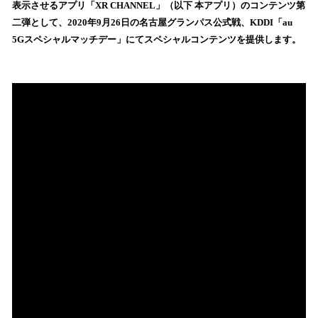
を
表示させるアプリ「XR CHANNEL」（以下 本アプリ）のコンテンツ第
読
二弾として、2020年9月26日の名古屋グランパス公式戦、KDDI「au
み
5Gスペシャルマッチデー」にてスペシャルコンテンツを提供します。
込
み
中
で
す