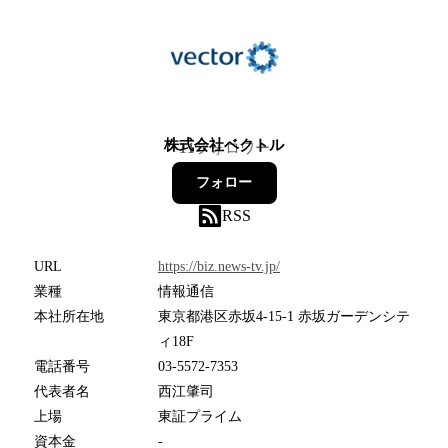
株式会社ベクトル
11
フォロワー
フォロー
RSS
URL
https://biz.news-tv.jp/
業種
情報通信
本社所在地
東京都港区赤坂4-15-1 赤坂ガーデンシテ
ィ18F
電話番号
03-5572-7353
代表者名
西江肇司
上場
東証プライム
資本金
-