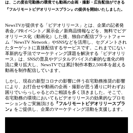
を
は、この度在宅勤務の環境でも動画の企画・撮影・広告配信ができる
読
『フルリモートビデオリリースプラン』の提供を開始いたしました。
み
込
NewsTVが提供する「ビデオリリース」とは、企業の記者発
み
表会／PRイベント／展示会／新商品情報などを、無料でビデ
中
オリリース化（動画化）した後、独自の配信プラットフォー
で
ム「NewsTV Network」やSNSなどを活用し、セグメントされ
す
たターゲットに直接配信するサービスです。これまでにない
革新的な手法でマーケティング課題を解決する「ビデオリリ
ース」は、SNSの普及やデジタルデバイスの劇的な進化の時
流に乗り拡大し、NewsTVでは累計制作本数2,500本を超える
動画を制作配信しています。
しかし、現在の新型コロナの影響に伴う在宅勤務推奨の影響
により、お打合せや動画の企画・撮影が思う通りに叶わずお
困りでいらっしゃるとのご相談を多く頂きました。そこで、
在宅勤務の環境においてもビデオリリースの効果的なプロモ
ーションをご実施頂ける
『フルリモートビデオリリースプラ
ン』
をご提供し、企業のマーケティング活動を支援します。