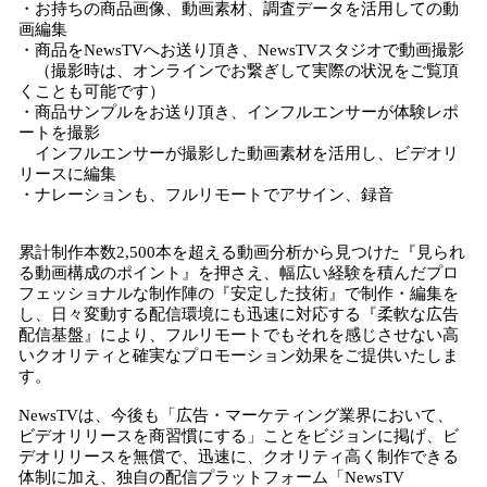
・お持ちの商品画像、動画素材、調査データを活用しての動
画編集
・商品をNewsTVへお送り頂き、NewsTVスタジオで動画撮影
（撮影時は、オンラインでお繋ぎして実際の状況をご覧頂
くことも可能です）
・商品サンプルをお送り頂き、インフルエンサーが体験レポ
ートを撮影
インフルエンサーが撮影した動画素材を活用し、ビデオリ
リースに編集
・ナレーションも、フルリモートでアサイン、録音
累計制作本数2,500本を超える動画分析から見つけた『見られ
る動画構成のポイント』を押さえ、幅広い経験を積んだプロ
フェッショナルな制作陣の『安定した技術』で制作・編集を
し、日々変動する配信環境にも迅速に対応する『柔軟な広告
配信基盤』により、フルリモートでもそれを感じさせない高
いクオリティと確実なプロモーション効果をご提供いたしま
す。
NewsTVは、今後も「広告・マーケティング業界において、
ビデオリリースを商習慣にする」ことをビジョンに掲げ、ビ
デオリリースを無償で、迅速に、クオリティ高く制作できる
体制に加え、独自の配信プラットフォーム「NewsTV