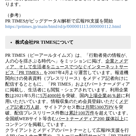
ります。
（参考）
PR TIMESがビッグデータAI解析で広報PR支援を開始
https://prtimes.jp/main/html/rd/p/000001113.000000112.html
株式会社PR TIMESについて
PR TIMES（ピーアールタイムズ）は、「行動者発の情報が、
人の心を揺さぶる時代へ」をミッションに掲げ、
企業とメデ
ィア、そして生活者をニュースでつなぐインターネットサー
ビス「PR TIMES」
を2007年4月より運営しています。報道機
関向けの発表資料（プレスリリース）をメディア記者向けに
配信するとともに、「PR TIMES」およびパートナーメディア
に掲載し、生活者にも閲覧・シェアされています。利用企業
数は2021年5月に
5万4000社
を突破、国内
上場企業46％超
に利
用いただいています。情報収集のため会員登録いただく
メデ
ィア記者2万人超
、サイトアクセス数は
月間5300万PV
を突
破、配信プレスリリース件数は
累計100万件
を超えています。
全国紙WEBサイト等含む
パートナーメディア200 媒体以上
に
コンテンツを掲載しています。
クライアントとメディアのパートナーとして広報PR支援を行