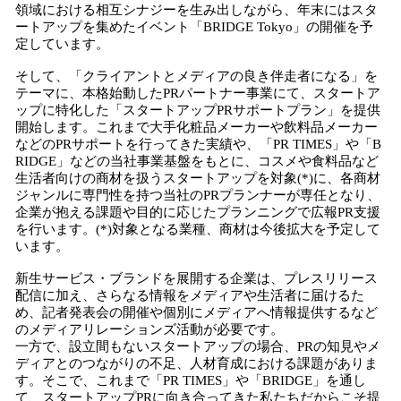
領域における相互シナジーを生み出しながら、年末にはスタ
ートアップを集めたイベント「BRIDGE Tokyo」の開催を予
定しています。
そして、「クライアントとメディアの良き伴走者になる」を
テーマに、本格始動したPRパートナー事業にて、スタートア
ップに特化した「スタートアップPRサポートプラン」を提供
開始します。これまで大手化粧品メーカーや飲料品メーカー
などのPRサポートを行ってきた実績や、「PR TIMES」や「B
RIDGE」などの当社事業基盤をもとに、コスメや食料品など
生活者向けの商材を扱うスタートアップを対象(*)に、各商材
ジャンルに専門性を持つ当社のPRプランナーが専任となり、
企業が抱える課題や目的に応じたプランニングで広報PR支援
を行います。(*)対象となる業種、商材は今後拡大を予定して
います。
新生サービス・ブランドを展開する企業は、プレスリリース
配信に加え、さらなる情報をメディアや生活者に届けるた
め、記者発表会の開催や個別にメディアへ情報提供するなど
のメディアリレーションズ活動が必要です。
一方で、設立間もないスタートアップの場合、PRの知見やメ
ディアとのつながりの不足、人材育成における課題がありま
す。そこで、これまで「PR TIMES」や「BRIDGE」を通し
て、スタートアップPRに向き合ってきた私たちだからこそ提