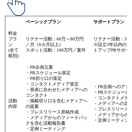
ベーシックプラン
サポートプラン
料金
プラ
リテナー活動：60万～80万円
リテナー活動：35
ン
／月（6カ月以上）
※設立3年以内のス
(全て
スポット活動：100万円／案件
トアップPRサポー
税別)
・PR企画立案
・PRスケジュール策定
・PR切り口の策定
・コンタクトメディア策定
・PR企画へのアド
・発表に合わせたメディアへの
・PRスケジュール
コンタクト
・コンタクトメデ
活動
・掲載切り口を含むメディアへ
・メディアへの定期
内容
の提案
・プレスリリース
・プレスリリース原稿作成
・メディアからの
・メディアからのフィードバッ
・定例ミーティン
クを含む活動報告書
・定例ミーティング