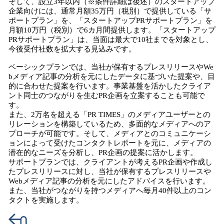
そして、設立3年以内（※条件詳細は後述）のスタートアップ
企業向けには、通常月額35万円（税別）で提供している「サ
ポートプラン」を、「スタートアップPRサポートプラン」を
月額10万円（税別）で6カ月間提供します。「スタートアップ
PRサポートプラン」は、当面は最大で10社までを対象とし、
今後受付社数を拡大する見込みです。
ベーシックプランでは、当社が保有するプレスリリースやWe
bメディア記事の分析を元にしたデータに基づいた提案や、目
的に合わせた提案を行います。事業基盤を活かしたクライア
ント同士のつながりを生むPR企画を立案することも可能で
す。
また、2万名を超える「PR TIMES」のメディアユーザーとの
リレーションを構築しているため、多面的なメディアへのア
プローチが可能です。そして、メディアとのコミュニケーシ
ョンによって受けたコンタクトレポートを元に、メディアの
潜在的なニーズを分析し、PR企画の提案に活かします。
サポートプランでは、クライアントが考えるPR企画や作成し
たプレスリリースに対し、当社が保有するプレスリリースや
Webメディア記事の分析を元にしたアドバイスを行います。
また、当社がつながりを持つメディアへ毎月40件以上のコン
タクトを実施します。