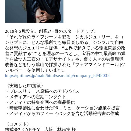
2019年6月設立。創業2年目のスタートアップ。
「それぞれのライフシーンを彩るエシカルジュエリー」をコ
ンセプトに、どんな場所でも毎日楽しめる、シンプルで自由
な発想のジュエリーを提供。“世界で起きている環境問題の改
善に貢献する”ことを理念の一つとし、宝石の中で最高峰の輝
きを放つ人工石の「モアサナイト」や、働く人々の労働環境
改善などを行う鉱山で採掘された「フェアマインドゴールド/
シルバー」を使用しています。
https://prtimes.jp/main/html/searchrlp/company_id/48035
〈実施したPR施策〉
・プレスリリース原稿へのアドバイス
・メディアへの定期コンタクト
・メディアの特集企画への商品提供
・時流季節性に合わせたPRコミュニケーション施策を提言
・メディアからのフィードバックを含む活動報告書の作成
〈コメント〉
株式会社GYPPHY 広報 林歩実 様