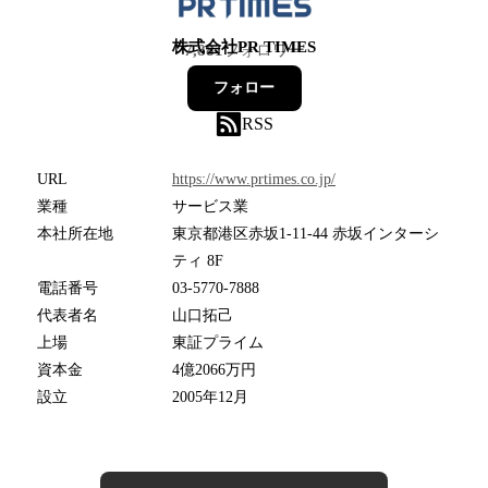
株式会社PR TIMES
7,881
フォロワー
フォロー
RSS
URL
https://www.prtimes.co.jp/
業種
サービス業
本社所在地
東京都港区赤坂1-11-44 赤坂インターシ
ティ 8F
電話番号
03-5770-7888
代表者名
山口拓己
上場
東証プライム
資本金
4億2066万円
設立
2005年12月