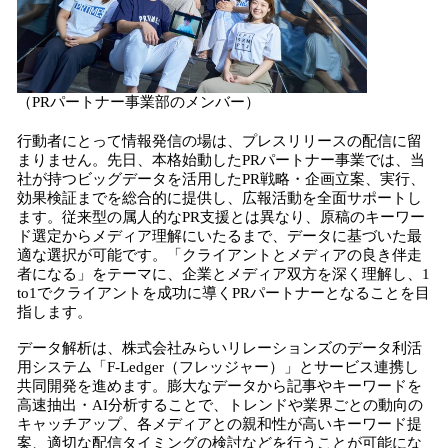
（PRパートナー事業部のメンバー）
行動者にとって情報発信の場は、プレスリリースの配信に留
まりません。先日、本格始動したPRパートナー事業では、当
社が持つビッグデータを活用したPR戦略・企画立案、実行、
効果検証までを総合的に提供し、広報活動を全面サポートし
ます。従来型の属人的なPR支援とは異なり、原稿のキーワー
ド選定からメディア理解にいたるまで、データに基づいた最
適な選択が可能です。「クライアントとメディアの良き伴走
者になる」をテーマに、企業とメディア双方を深く理解し、1
to1でクライアントを成功に導くPRパートナーとなることを目
指します。
データ解析は、株式会社みらいリレーションズのデータ利活
用システム「F-Ledger（フレッジャー）」とサービス連携し
共同開発を進めます。膨大なデータから記事やキーワードを
高速抽出・AI分析することで、トレンドや業界ごとの動向の
キャッチアップ、各メディアとの親和性が高いキーワード提
案、適切な配信タイミングの検討などを行うことが可能にな