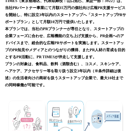
数
TIMES（東京都港区、代表取締役：山口拓己、東証一部：3922）は、
を
当社PRパートナー事業にて月額35万円の個社向け広報PR支援サービス
読
を開始し、特に設立3年以内のスタートアップへ「スタートアップPRサ
み
ポートプラン」として月額10万円で提供いたします。
込
本プランでは、当社のPRプランナーが専任となり、スタートアップの
み
企業フェーズに合わせ、広報機能の立ち上げ支援から、PR企画へのア
中
で
ドバイスまで、総合的な広報PRサポートを実施します。スタートアッ
す
プのPR知見やメディアとのつながりの獲得、またPR人材の育成を目的
とするPR活動に、PR TIMESが伴走して支援します。
プランの対象は、食料品、飲料（酒類含む）、コスメ、スキンケア、
ヘアケア、アクセサリー等を取り扱う設立3年以内（※条件詳細は後
述）の生活者向けの商材を扱うスタートアップ企業で、最大10社まで
の同時稼働が可能です。