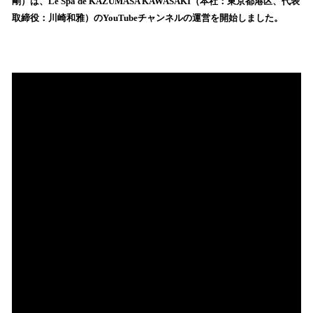
剛）は、Le Spa de KAZUMASA KAWASAKI（本社：東京都港区、代表
読
取締役：川崎和雅）のYouTubeチャンネルの運営を開始しました。
み
込
み
中
で
す