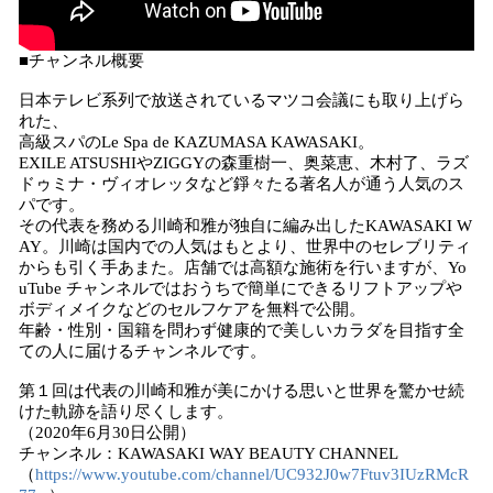
■チャンネル概要
日本テレビ系列で放送されているマツコ会議にも取り上げら
れた、
高級スパのLe Spa de KAZUMASA KAWASAKI。
EXILE ATSUSHIやZIGGYの森重樹一、奥菜恵、木村了、ラズ
ドゥミナ・ヴィオレッタなど錚々たる著名人が通う人気のス
パです。
その代表を務める川崎和雅が独自に編み出したKAWASAKI W
AY。川崎は国内での人気はもとより、世界中のセレブリティ
からも引く手あまた。店舗では高額な施術を行いますが、Yo
uTube チャンネルではおうちで簡単にできるリフトアップや
ボディメイクなどのセルフケアを無料で公開。
年齢・性別・国籍を問わず健康的で美しいカラダを目指す全
ての人に届けるチャンネルです。
第１回は代表の川崎和雅が美にかける思いと世界を驚かせ続
けた軌跡を語り尽くします。
（2020年6月30日公開）
チャンネル：KAWASAKI WAY BEAUTY CHANNEL
（
https://www.youtube.com/channel/UC932J0w7Ftuv3IUzRMcR