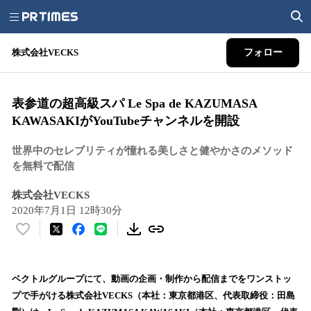
株式会社VECKS
フォロー
表参道の超高級スパ Le Spa de KAZUMASA
KAWASAKIがYouTubeチャンネルを開設
世界中のセレブリティが憧れる美しさと健やかさのメソッド
を無料で配信
株式会社VECKS
2020年7月1日 12時30分
い
い
ね
！
ベクトルグループにて、動画の企画・制作から配信までをワンストッ
数
プで手がける株式会社VECKS（本社：東京都港区、代表取締役：田島
を