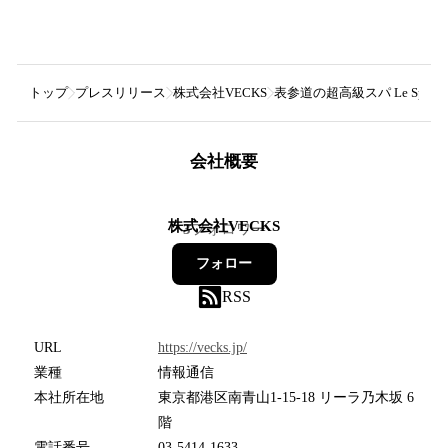
トップ
プレスリリース
株式会社VECKS
表参道の超高級スパ Le Spa de
会社概要
株式会社VECKS
3
フォロワー
フォロー
RSS
URL
https://vecks.jp/
業種
情報通信
本社所在地
東京都港区南青山1-15-18 リーラ乃木坂 6
階
電話番号
03-5414-1633