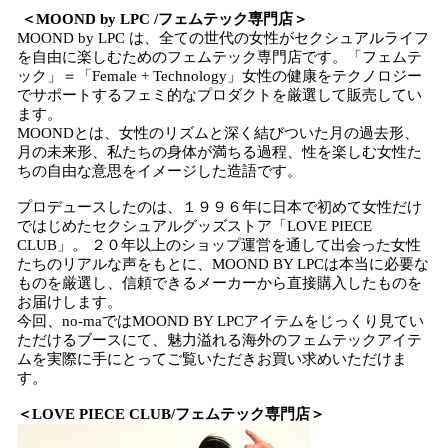
＜MOOND by LPC /フェムテック専門店＞
MOOND by LPC は、全ての世代の女性がセクシュアルライフ
を自由に楽しむためのフェムテック専門店です。「フェムテ
ック」＝「Female + Technology」女性の健康をテクノロジー
でサポートするフェミ的なプロダクトを厳選して販売してい
ます。
MOONDとは、女性のリズムと深く結びついた月の過去形、
月の未来形、私たちの身体が満ちる過程、性を楽しむ女性た
ちの自由な意思をイメージした造語です。
プロデュースしたのは、１９９６年に日本で初めて女性だけ
ではじめたセクシュアルグッズストア「LOVE PIECE
CLUB」。 ２０年以上のショップ運営を通して出会った女性
たちのリアルな声をもとに、MOOND BY LPCは本当に必要な
ものを厳選し、信頼できるメーカーから直接購入したものを
お届けします。
今回、no-maではMOOND BY LPCアイテムをじっくり見てい
ただけるブースにて、魅力溢れる海外のフェムテックアイテ
ムを実際に手にとってご覧いただきお買い求めいただけま
す。
＜LOVE PIECE CLUB/フェムテック専門店＞