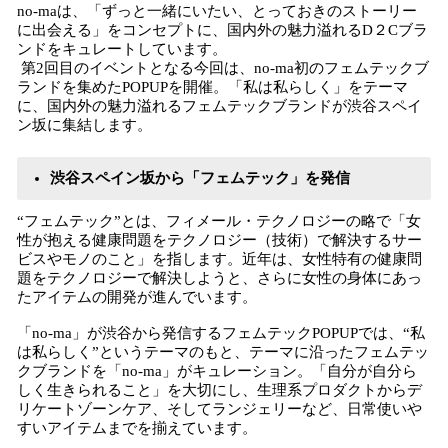
no-maは、「ずっと一緒にいたい、とっておきのストーリー
に出会える」をコンセプトに、国内外の魅力溢れるD２Cブラ
ンドをキュレートしています。
第2回目のイベントとなる今回は、no-ma初のフェムテックブ
ランドを集めたPOPUPを開催。「私は私らしく」をテーマ
に、国内外の魅力溢れるフェムテックブランドが渋谷スペイ
ン坂に集結します。
渋谷スペイン坂から「フェムテック」を発信
“フェムテック”とは、フィメール・テクノロジーの略で「女
性が抱える健康問題をテクノロジー（技術）で解決するサー
ビスやモノのこと」を指します。近年は、女性特有の健康問
題をテクノロジーで解決しようと、さらに女性の身体にあっ
たアイテムの開発が進んでいます。
「no-ma」が渋谷から発信するフェムテックPOPUPでは、“私
は私らしく”というテーマのもと、テーマに沿ったフェムテッ
クブランドを「no-ma」がキュレーション。「自分が自分ら
しく生きられること」を大切にし、生理系プロダクトからデ
リケートゾーンケア、そしてランジェリーなど、日常使いや
すいアイテムまでを揃えています。