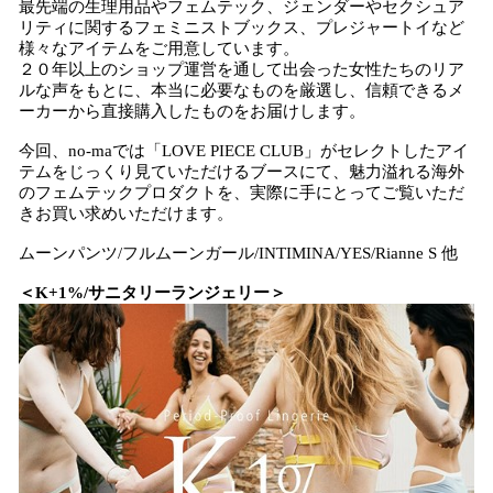
最先端の生理用品やフェムテック、ジェンダーやセクシュア
リティに関するフェミニストブックス、プレジャートイなど
様々なアイテムをご用意しています。
２０年以上のショップ運営を通して出会った女性たちのリア
ルな声をもとに、本当に必要なものを厳選し、信頼できるメ
ーカーから直接購入したものをお届けします。
今回、no-maでは「LOVE PIECE CLUB」がセレクトしたアイ
テムをじっくり見ていただけるブースにて、魅力溢れる海外
のフェムテックプロダクトを、実際に手にとってご覧いただ
きお買い求めいただけます。
ムーンパンツ/フルムーンガール/INTIMINA/YES/Rianne S 他
＜K+1%/サニタリーランジェリー＞