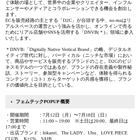
ぐ体験の場として、世界中の企業やクリエイター、インフル
エンサーやメディアとコラボレーションできる機会を創出し
ます。
ECを販売経路の主とする「D2C」が台頭する中、no-maはリ
アルスペースの運営という強みを活かし、オンラインで売る
ためにリアル店舗やSNSを活用する「DNVB(＊)」領域に参入
いたします。
＊DNVB:「Digitally Native Vertical Brand」の略。デジタルネ
イティブ世代に対し、バーティカル（ニッチな市場）におい
て、商品やサービスを販売するブランドのこと。D2Cのビジ
ネスモデルの一つではあるが、ブランドの存在意義や製作秘
話、ストーリー、参加型キャンペーンなど、体験を得られる
コンテンツ（コト）からターゲットの共感を獲得し、ブラン
ドの価値向上を目的としている。
フェムテックPOPUP 概要
・開催期間 ：7月12日（月）〜7月18日（日）
・営業時間 ：11:00～19:00 ※土日は20:00、最終日は
17:00まで
・出店ブランド：bikanri、The LADY、Ubu、LOVE PIECE
CLUB 、K+1%、SAIB