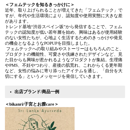
＜フェムテックを知るきっかけに＞
近年、取り上げられることが増えてきた「フェムテック」で
すが、年代や生活環境により、認知度や使用実態に大きな差
があります。
トレンド基地“渋谷スペイン坂”から発信することで、フェム
テックの認知度が低い若年層を始め、興味はあるが使用経験
のない女性たちが、心地よく生活するためのきっかけや発見
の機会となるようなPOPUPを目指しました。
フェムテックへの取り組みやストーリーはもちろんのこと、
プロダクトの機能性、可愛さや洗練されたデザインなど、見
た目からも興味が惹かれるようなプロダクトが集結。生理痛
やPMS、不妊やつわり、産後の肌荒れ、これからくる更年期
など、女性の悩みに寄り添ったアイテムを通し、「自分を大
切にする」というメッセージを発信していきます。
出店ブランド/商品一例
＜bikanri/子宮とお膣care＞