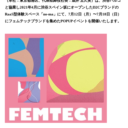
（本社：東京都港区、代表取締役社長：成井 五久実）は、渋谷パルコ
読
と協業し2021年4月に渋谷スペイン坂にオープンしたD2Cブランドの
み
RaaS型体験スペース「no-ma」にて、7月12日（月）〜7月18日（日）
込
にフェムテックブランドを集めたPOPUPイベントを開催いたします。
み
中
で
す