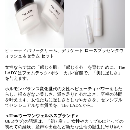
ビューティパワークリーム、デリケート ローズプラセンタウ
ォッシュ＆セラム セット
女性ならではの「感じる肌」「感じる心」を育むために、The
LADY.はフェムテック×ボタニカル×官能で、「美に逞しさ」
を与えます。
ホルモンバランス変化世代の女性へビューティパワーをもた
らし、揺るぎない美しさ、満ち足りた心地よさ、至福の時間
を叶えます。女性たちに逞しさとしなやかさを。センシブル
でセンシュアルな本質美を、The LADY.から。
＜Ubu/ウーマンウェルネスブランド＞
Ubu(ウブ)の語源は、「初 / 産」。女性やカップルにとっての
初めての経験、産声や出産など新たな生命の誕生に寄り添い