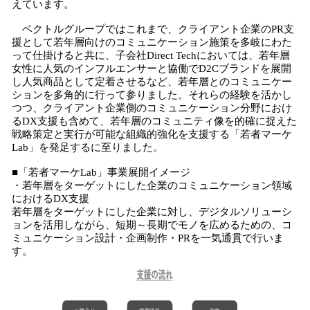
えています。
ベクトルグループではこれまで、クライアント企業のPR支
援として若年層向けのコミュニケーション施策を多岐にわた
って仕掛けると共に、子会社Direct Techにおいては、若年層
女性に人気のインフルエンサーと協働でD2Cブランドを展開
し人気商品として定着させるなど、若年層とのコミュニケー
ションを多角的に行って参りました。それらの経験を活かし
つつ、クライアント企業側のコミュニケーション分野におけ
るDX支援も含めて、若年層のコミュニティ像を的確に捉えた
戦略策定と実行が可能な組織的強化を支援する「若者マーケ
Lab」を発足するに至りました。
■「若者マーケLab」事業展開イメージ
・若年層をターゲットにした企業のコミュニケーション領域
におけるDX支援
若年層をターゲットにした企業に対し、デジタルソリューシ
ョンを活用しながら、短期～長期でモノを広めるための、コ
ミュニケーション設計・企画制作・PRを一気通貫で行いま
す。