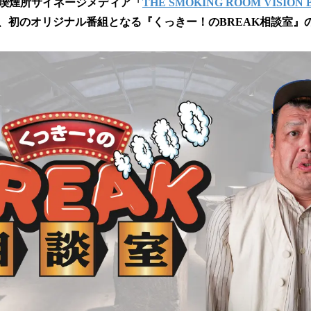
喫煙所サイネージメディア「
THE SMOKING ROOM VISIO
読
、初のオリジナル番組となる『くっきー！のBREAK相談室』
み
込
み
中
で
す