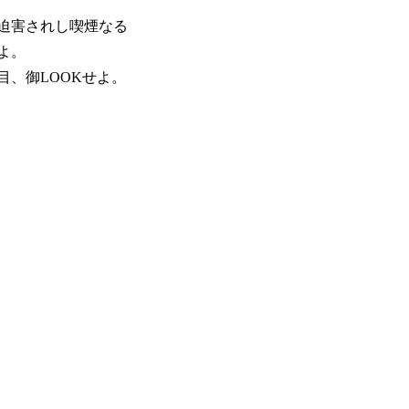
迫害されし喫煙なる
よ。
目、御LOOKせよ。