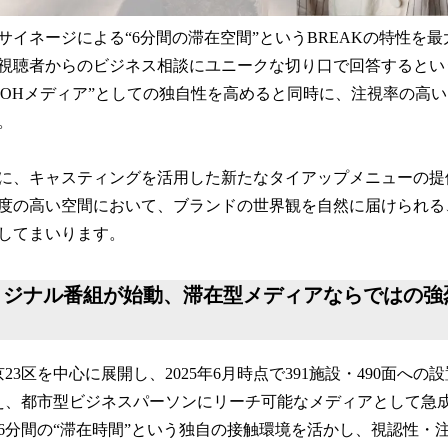
サイネージによる“6分間の滞在空間”というBREAKの特性を
視聴者からのビジネス相談にユニークな切り口で回答するとい
OOHメディア”としての独自性を高めると同時に、注視率の高
。
に、キャスティングを活用した新たなタイアップメニューの提
度の高い空間において、ブランドの世界観を自然に届けられる
してまいります。
オリジナル番組が始動、滞在型メディアならではの
京23区を中心に展開し、2025年6月時点で391施設・490面へ
超え、都市型ビジネスパーソンにリーチ可能なメディアとして急
約6分間の“滞在時間”という独自の接触環境を活かし、視認性・