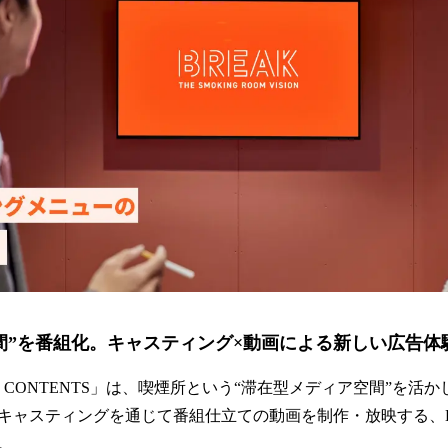
空間”を番組化。キャスティング×動画による新しい広告体
ING CONTENTS」は、喫煙所という“滞在型メディア空間”を
キャスティングを通じて番組仕立ての動画を制作・放映する、B
。