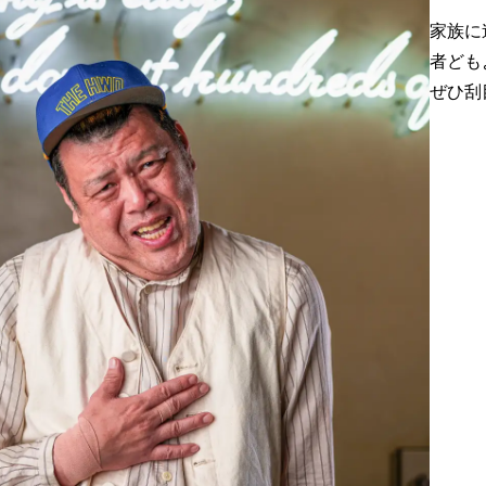
家族に
者ども
ぜひ刮