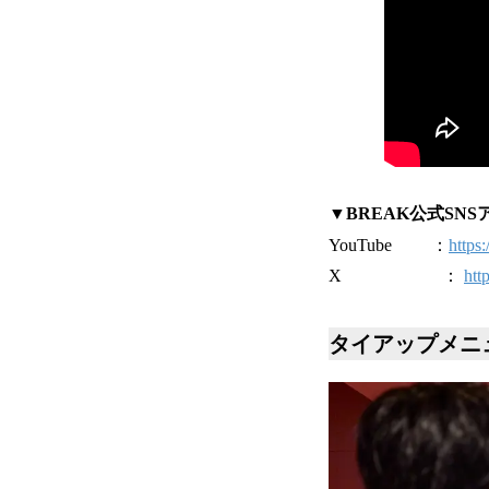
▼BREAK公式SNS
YouTube ：
http
X ：
htt
タイアップメニュー