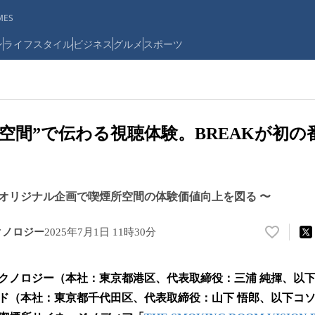
ES
ン
ライフスタイル
ビジネス
グルメ
スポーツ
在空間”で伝わる視聴体験。BREAKが初
オリジナル企画で喫煙所空間の体験価値向上を図る 〜
クノロジー
2025年7月1日 11時30分
い
い
ね
クノロジー（本社：東京都港区、代表取締役：三浦 純揮、以
！
数
ド（本社：東京都千代田区、代表取締役：山下 悟郎、以下コ
を