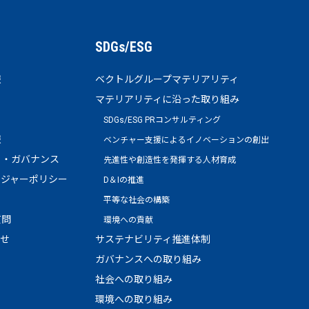
SDGs/ESG
報
ベクトルグループマテリアリティ
マテリアリティに沿った取り組み
SDGs/ESG PRコンサルティング
報
ベンチャー支援によるイノベーションの創出
ト・ガバナンス
先進性や創造性を発揮する人材育成
ージャーポリシー
D＆Iの推進
平等な社会の構築
質問
環境への貢献
わせ
サステナビリティ推進体制
ガバナンスへの取り組み
社会への取り組み
環境への取り組み