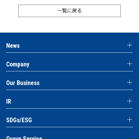
一覧に戻る
News
Company
Our Business
IR
SDGs/ESG
Group Service