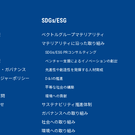
SDGs/ESG
報
ベクトルグループマテリアリティ
マテリアリティに沿った取り組み
SDGs/ESG PRコンサルティング
報
ベンチャー支援によるイノベーションの創出
ト・ガバナンス
先進性や創造性を発揮する人材育成
ージャーポリシー
D＆Iの推進
平等な社会の構築
質問
環境への貢献
わせ
サステナビリティ推進体制
ガバナンスへの取り組み
社会への取り組み
環境への取り組み