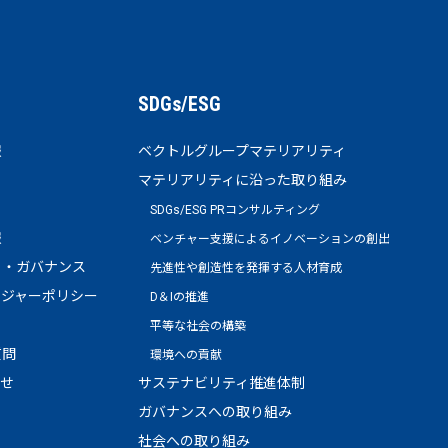
SDGs/ESG
報
ベクトルグループマテリアリティ
マテリアリティに沿った取り組み
SDGs/ESG PRコンサルティング
報
ベンチャー支援によるイノベーションの創出
ト・ガバナンス
先進性や創造性を発揮する人材育成
ージャーポリシー
D＆Iの推進
平等な社会の構築
質問
環境への貢献
わせ
サステナビリティ推進体制
ガバナンスへの取り組み
社会への取り組み