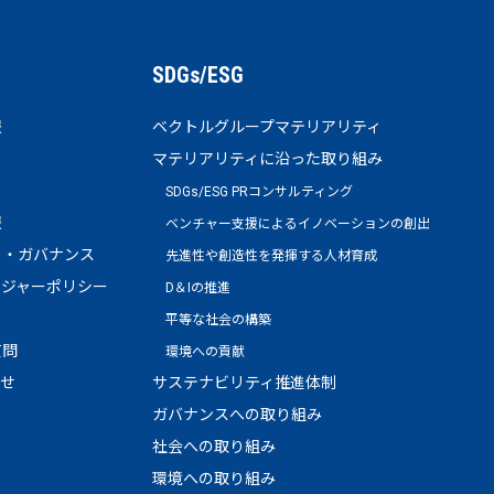
SDGs/ESG
報
ベクトルグループマテリアリティ
マテリアリティに沿った取り組み
SDGs/ESG PRコンサルティング
報
ベンチャー支援によるイノベーションの創出
ト・ガバナンス
先進性や創造性を発揮する人材育成
ージャーポリシー
D＆Iの推進
平等な社会の構築
質問
環境への貢献
わせ
サステナビリティ推進体制
ガバナンスへの取り組み
社会への取り組み
環境への取り組み