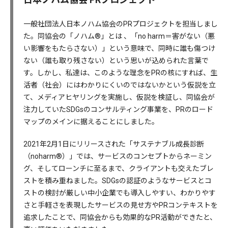
一般社団法人日本ノハム協会のPRプロジェクトを担当しまし
た。同協会の「ノハム®︎」とは 、「no harm＝害がない（悪
い影響をもたらさない）」という意味で、同時に誰も傷つけ
ない（誰も取り残さない）という思いが込められた言葉で
す。しかし、私達は、このような理念をPRの核にすれば、生
活者（社会）にはわかりにくいのではないかという仮説を立
て、メディアヒヤリングを実施し、仮説を検証し、同協会が
注力していたSDGsのコンサルティング事業を、PRのロード
マップのメインに据えることにしました。
2021年2月1日にリリースされた「サステナブル成長診断
（noharm®︎）」では、サービスのコンセプトからネーミン
グ、そしてローンチに至るまで、クライアントも交えたブレ
ストを積み重ねました。SDGsの認証のようなサービスとコ
ストの検討が厳しい中小企業でも導入しやすい、わかりやす
さと手軽さを表現したサービスの見せ方やPRコンテキストを
追求したことで、同協会からも効果的なPR活動ができたと、